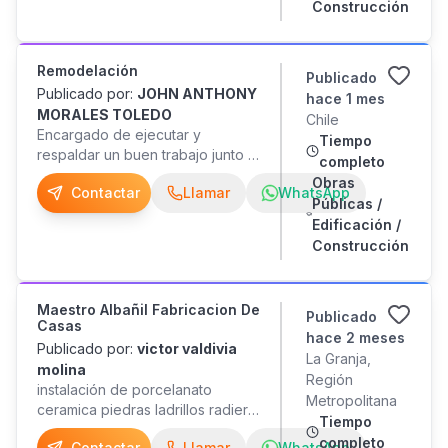
Construcción
terminaciones, presupuesto
detallado. Interesados en contar
con mis servicios, me pueden
llamar o enviar whatsapp al N° ,
Remodelación
Publicado
Maestro Tito.
Publicado por:
JOHN ANTHONY
hace 1 mes
MORALES TOLEDO
Chile
Encargado de ejecutar y
Tiempo
respaldar un buen trabajo junto a
completo
un equipo de buenos maestros
Obras
Contactar
Llamar
WhatsApp
Públicas /
Edificación /
Construcción
Maestro Albañil Fabricacion De
Publicado
Casas
hace 2 meses
Publicado por:
victor valdivia
La Granja,
molina
Región
instalación de porcelanato
Metropolitana
ceramica piedras ladrillos radier
Tiempo
afinado de pisos obra guesa
completo
Contactar
Llamar
WhatsApp