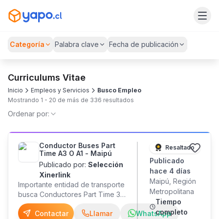
Categoría
Palabra clave
Fecha de publicación
Curriculums Vitae
Inicio
Empleos y Servicios
Busco Empleo
Mostrando
1
-
20
de más de
336
resultados
Ordenar por:
Conductor Buses Part
Resaltado
Time A3 O A1 - Maipú
Publicado
Publicado por:
Selección
hace 4 días
Xinerlink
Maipú, Región
Importante entidad de transporte
Metropolitana
busca Conductores Part Time 30
Tiempo
hrs - Comuna de Maipú. En
completo
Contactar
Llamar
WhatsApp
Xinerlink promovemos la inclusión