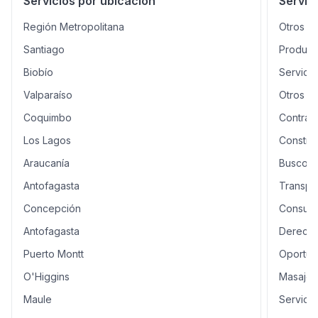
Servicios por ubicación
Servic
Región Metropolitana
Otros
Santiago
Product
Biobío
Servicio
Valparaíso
Otros
Coquimbo
Contrati
Los Lagos
Constru
Araucanía
Busco
Antofagasta
Transpo
Concepción
Consulto
Antofagasta
Derecho
Puerto Montt
Oportun
O'Higgins
Masajes 
Maule
Servici