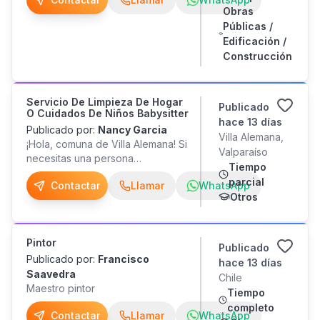
quinchos pintura gasfiteria
Obras
responzabilidad, rapidez, trabajos
Públicas /
garantizados
Edificación /
Construcción
Servicio De Limpieza De Hogar
Publicado
O Cuidados De Niños Babysitter
hace 13 días
Publicado por:
Nancy Garcia
Villa Alemana,
¡Hola, comuna de Villa Alemana! Si
Valparaíso
necesitas una persona
Tiempo
responsable, amable y de
parcial
Contactar
Llamar
WhatsApp
confianza, estoy disponible para
Otros
ayudarte con cualquiera de estos
servicios: Servicio de Babysitter
(cuidado infantil) Cuidado de
Pintor
niños por horas o por día.
Publicado
Acompañamiento mientras
Publicado por:
Francisco
hace 13 días
trabajas, estudias, tienes
Saavedra
Chile
reuniones o compromisos
Maestro pintor
Tiempo
personales. Juegos, actividades
completo
recreativas, apoyo en tareas
Contactar
Llamar
WhatsApp