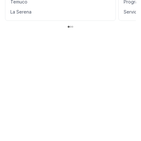
Temuco
Program
La Serena
Servici