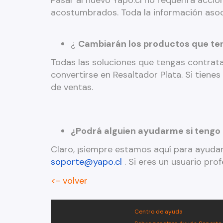
Pasar al nuevo Yapo.cl no requerirá acci
acostumbrados. Toda la información asoc
¿
Cambiarán los productos que t
Todas las soluciones que tengas contrata
convertirse en Resaltador Plata. Si tienes
de ventas.
¿Podrá alguien ayudarme si tengo
Claro, ¡siempre estamos aquí para ayudar
soporte@yapo.cl
. Si eres un usuario pr
<- volver
Centro de ayuda