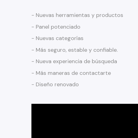
- Nuevas herramientas y productos
- Panel potenciado
- Nuevas categorías
- Más seguro, estable y confiable.
- Nueva experiencia de búsqueda
- Más maneras de contactarte
- Diseño renovado