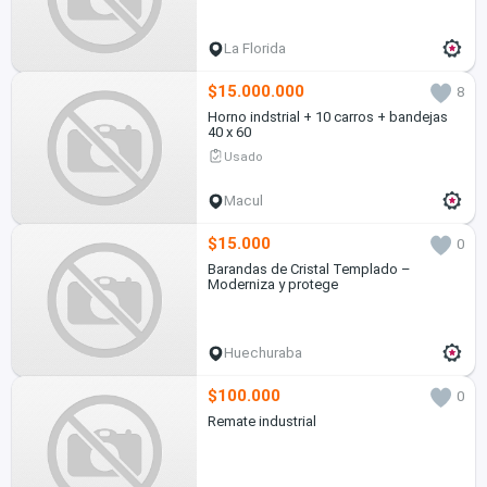
La Florida
$15.000.000
8
Horno indstrial + 10 carros + bandejas
40 x 60
Usado
Macul
$15.000
0
Barandas de Cristal Templado –
Moderniza y protege
Huechuraba
$100.000
0
Remate industrial