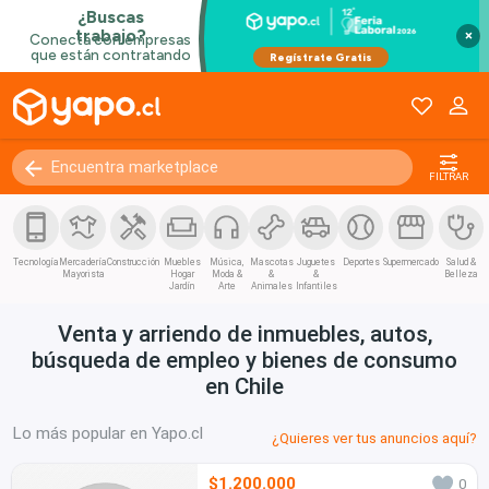
×
FILTRAR
Tecnología
Mercadería
Construcción
Muebles
Música,
Mascotas
Juguetes
Deportes
Supermercado
Salud &
Mayorista
Hogar
Moda &
&
&
Belleza
Jardín
Arte
Animales
Infantiles
Venta y arriendo de inmuebles, autos,
búsqueda de empleo y bienes de consumo
en Chile
Lo más popular en Yapo.cl
¿Quieres ver tus anuncios aquí?
$1.200.000
0