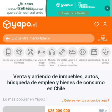
×
FILTRAR
Tecnología
Mercadería
Construcción
Muebles
Música,
Mascotas
Juguetes
Deportes
Supermercado
Salud &
Mayorista
Hogar
Moda &
&
&
Belleza
Jardín
Arte
Animales
Infantiles
Venta y arriendo de inmuebles, autos,
búsqueda de empleo y bienes de consumo
en Chile
Lo más popular en Yapo.cl
¿Quieres ver tus anuncios aquí?
$25.000.000
2