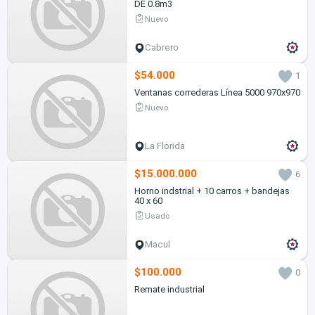
DE 0.8m3
Nuevo
Cabrero
$54.000
1
Ventanas correderas Línea 5000 970x970
Nuevo
La Florida
$15.000.000
6
Horno indstrial + 10 carros + bandejas
40 x 60
Usado
Macul
$100.000
0
Remate industrial