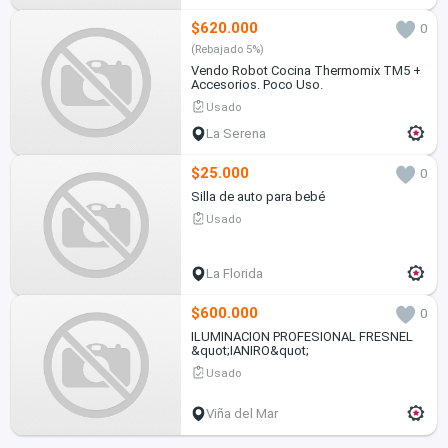
$620.000
0
(Rebajado 5%)
Vendo Robot Cocina Thermomix TM5 +
Accesorios. Poco Uso.
Usado
La Serena
$25.000
0
Silla de auto para bebé
Usado
La Florida
$600.000
0
ILUMINACION PROFESIONAL FRESNEL
&quot;IANIRO&quot;
Usado
Viña del Mar