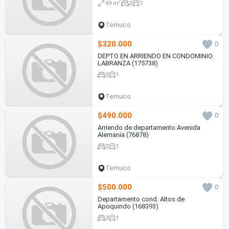
2
49 m
2
1
Temuco
$320.000
0
DEPTO EN ARRIENDO EN CONDOMINIO.
LABRANZA (175738)
3
1
Temuco
$490.000
0
Arriendo de departamento Avenida
Alemania (76878)
2
1
Temuco
$500.000
0
Departamento cond. Altos de
Apoquindo (168393)
3
1