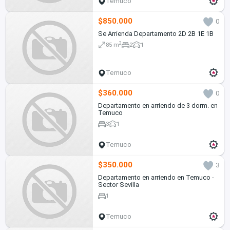
Temuco
$850.000
0
Se Arrienda Departamento 2D 2B 1E 1B
2
85 m
2
1
Temuco
$360.000
0
Departamento en arriendo de 3 dorm. en
Temuco
3
1
Temuco
$350.000
3
Departamento en arriendo en Temuco -
Sector Sevilla
1
Temuco