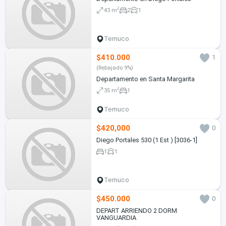
2
43 m
2
1
Temuco
$410.000
1
(Rebajado 9%)
Departamento en Santa Margarita
2
35 m
1
Temuco
$420,000
0
Diego Portales 530 (1 Est ) [3036-1]
1
1
Temuco
$450.000
0
DEPART ARRIENDO 2 DORM
VANGUARDIA