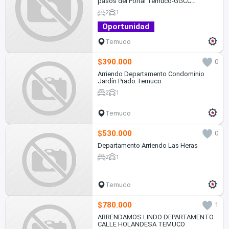
pasos del Portal Temuco-GGCC
incluidos
2
1
Oportunidad
Temuco
$390.000
0
Arriendo Departamento Condominio
Jardín Prado Temuco
2
1
Temuco
$530.000
0
Departamento Arriendo Las Heras
2
1
Temuco
$780.000
1
ARRENDAMOS LINDO DEPARTAMENTO
CALLE HOLANDESA TEMUCO