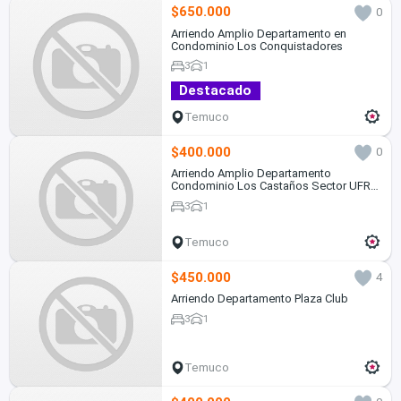
$650.000
0
Arriendo Amplio Departamento en
Condominio Los Conquistadores
3
1
Destacado
Temuco
$400.000
0
Arriendo Amplio Departamento
Condominio Los Castaños Sector UFRO
Temuco
3
1
Temuco
$450.000
4
Arriendo Departamento Plaza Club
3
1
Temuco