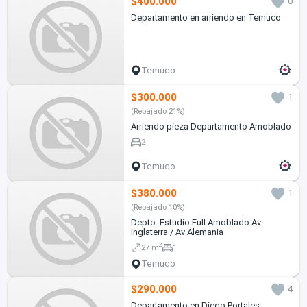
$400.000
0
Departamento en arriendo en Temuco
Temuco
$300.000
1
(Rebajado 21%)
Arriendo pieza Departamento Amoblado
2
Temuco
$380.000
1
(Rebajado 10%)
Depto. Estudio Full Amoblado Av
Inglaterra / Av Alemania
2
27 m
1
Temuco
$290.000
4
Departamento en Diego Portales