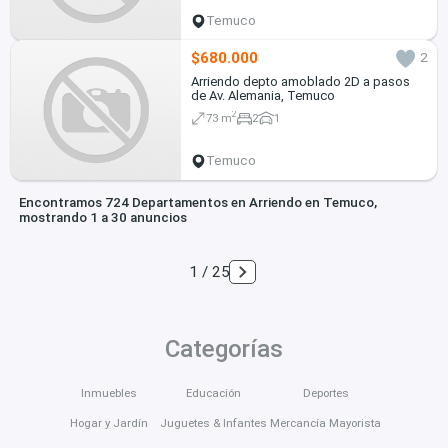
Temuco
$680.000
2
Arriendo depto amoblado 2D a pasos
de Av. Alemania, Temuco
2
73 m
2
1
Temuco
Encontramos 724 Departamentos en Arriendo en Temuco,
mostrando 1 a 30 anuncios
1 / 25
Categorías
Inmuebles
Educación
Deportes
Hogar y Jardín
Juguetes & Infantes
Mercancía Mayorista