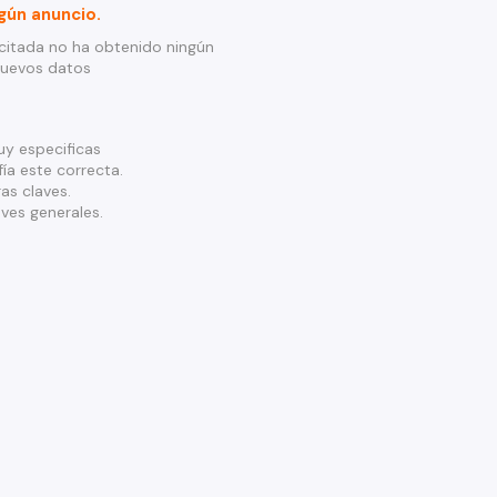
gún anuncio.
citada no ha obtenido ningún
nuevos datos
y especificas
ía este correcta.
as claves.
ves generales.