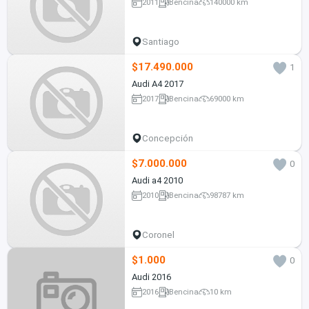
2011
Bencina
140000 km
Santiago
$17.490.000
1
Audi A4 2017
2017
Bencina
69000 km
Concepción
$7.000.000
0
Audi a4 2010
2010
Bencina
98787 km
Coronel
$1.000
0
Audi 2016
2016
Bencina
10 km