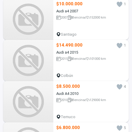
$10.000.000
1
Audi a4 2007
2007
Bencina
152000 km
Santiago
$14.490.000
1
Audi a4 2015
2015
Bencina
101000 km
Colbún
$8.500.000
4
Audi A4 2010
2010
Bencina
129000 km
Temuco
$6.800.000
5