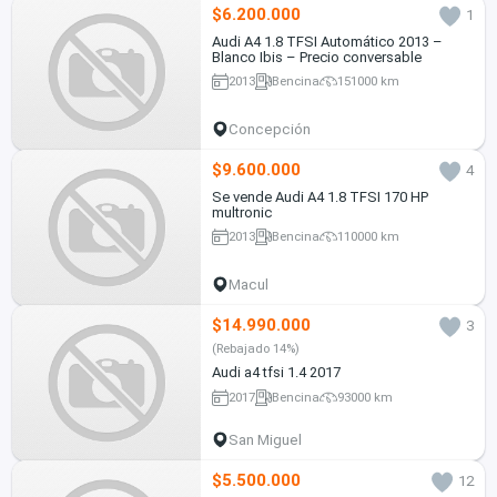
$6.200.000
1
Audi A4 1.8 TFSI Automático 2013 –
Blanco Ibis – Precio conversable
2013
Bencina
151000 km
Concepción
$9.600.000
4
Se vende Audi A4 1.8 TFSI 170 HP
multronic
2013
Bencina
110000 km
Macul
$14.990.000
3
(Rebajado 14%)
Audi a4 tfsi 1.4 2017
2017
Bencina
93000 km
San Miguel
$5.500.000
12