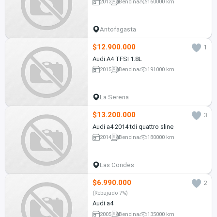
2013
Bencina
160000 km
Antofagasta
$12.900.000
1
Audi A4 TFSI 1.8L
2015
Bencina
191000 km
La Serena
$13.200.000
3
Audi a4 2014 tdi quattro sline
2014
Bencina
180000 km
Las Condes
$6.990.000
2
(Rebajado 7%)
Audi a4
2005
Bencina
135000 km