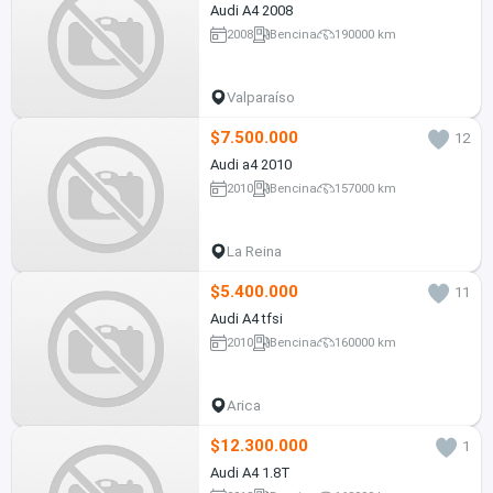
Audi A4 2008
2008
Bencina
190000 km
Valparaíso
$7.500.000
12
Audi a4 2010
2010
Bencina
157000 km
La Reina
$5.400.000
11
Audi A4 tfsi
2010
Bencina
160000 km
Arica
$12.300.000
1
Audi A4 1.8T