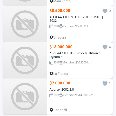
María Pinto
$8.500.000
0
AUDI A4 1.8 T MULTI 120 HP - 2010 |
2932
2010
Bencina
98891 km
Vitacura
$13.000.000
4
Audi A4 1.8 2015 Turbo Multitronic
Dynamic
2015
Bencina
82000 km
La Florida
$7.000.000
1
Audi a4 2002 2.0
2002
Bencina
140000 km
Conchalí