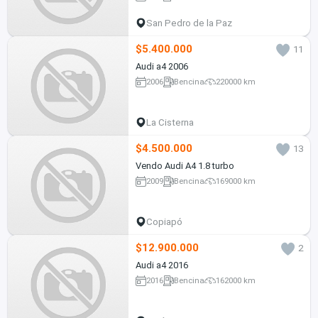
San Pedro de la Paz
$5.400.000
11
Audi a4 2006
2006
Bencina
220000 km
La Cisterna
$4.500.000
13
Vendo Audi A4 1.8 turbo
2009
Bencina
169000 km
Copiapó
$12.900.000
2
Audi a4 2016
2016
Bencina
162000 km