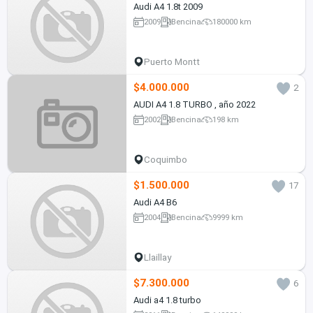
Audi A4 1.8t 2009
2009
Bencina
180000 km
Puerto Montt
$4.000.000
2
AUDI A4 1.8 TURBO , año 2022
2002
Bencina
198 km
Coquimbo
$1.500.000
17
Audi A4 B6
2004
Bencina
9999 km
Llaillay
$7.300.000
6
Audi a4 1.8 turbo