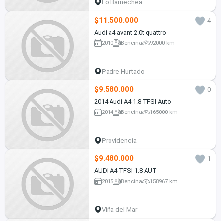
Lo Barnechea
$11.500.000
4
Audi a4 avant 2.0t quattro
2010
Bencina
92000 km
Padre Hurtado
$9.580.000
0
2014 Audi A4 1.8 TFSI Auto
2014
Bencina
165000 km
Providencia
$9.480.000
1
AUDI A4 TFSI 1.8 AUT
2015
Bencina
158967 km
Viña del Mar