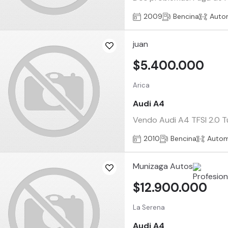
2009
Bencina
Auto
juan
$5.400.000
Arica
Audi A4
Vendo Audi A4 TFSI 2.0 T
2010
Bencina
Autom
Munizaga Autos
$12.900.000
La Serena
Audi A4