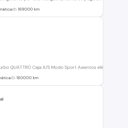
mática
169000 km
urbo QUATTRO Caja A/S Modo Sport Asientos eléctricos negro
ática
160000 km