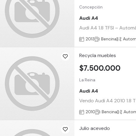
Concepción
Audi A4
Audi A4 1.8 TFSI – Automá
2013
Bencina
Autom
Recycla muebles
$7.500.000
La Reina
Audi A4
Vendo Audi A4 2010 1.8 Tf
2010
Bencina
Autom
Julio acevedo