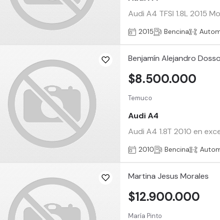
Audi A4 TFSI 1.8L 2015 M
2015
Bencina
Autom
Benjamín Alejandro Dos
$8.500.000
Temuco
Audi A4
Audi A4 1.8T 2010 en exc
2010
Bencina
Autom
Martina Jesus Morales
$12.900.000
María Pinto