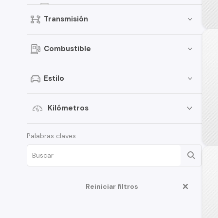
Q7
Transmisión
Q2
TT
Combustible
S5
S4
Estilo
RS5
A8
Kilómetros
Cabriolet
Palabras claves
Q8
R8
RS3
Reiniciar filtros
S3
S7