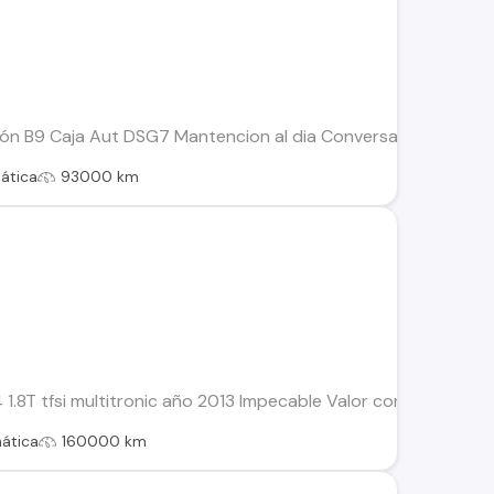
ión B9 Caja Aut DSG7 Mantencion al dia Conversable
ática
93000 km
.8T tfsi multitronic año 2013 Impecable Valor conversable Ful
ática
160000 km