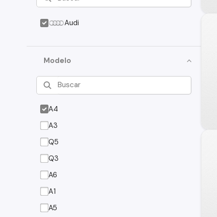
Audi
Modelo
A4
A3
Q5
Q3
A6
A1
A5