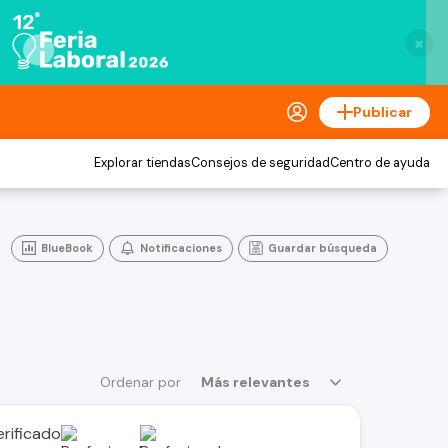
×
Publicar
Explorar tiendas
Consejos de seguridad
Centro de ayuda
BlueBook
Notificaciones
Guardar búsqueda
Ordenar por
Más relevantes