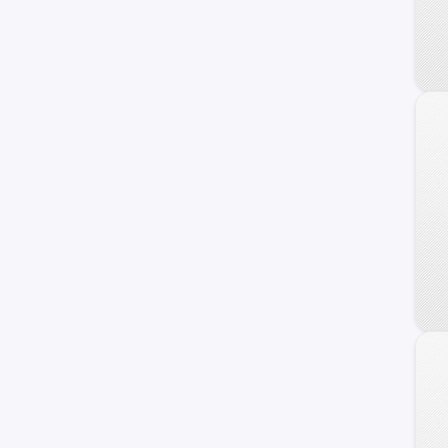
S8
SQ5
allroad quattro
e-tron