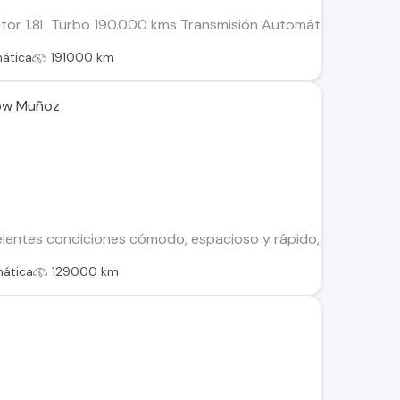
otor 1.8L Turbo 190.000 kms Transmisión Automática Combusti
ática
191000 km
sow Muñoz
elentes condiciones cómodo, espacioso y rápido, vehículo bi
ática
129000 km