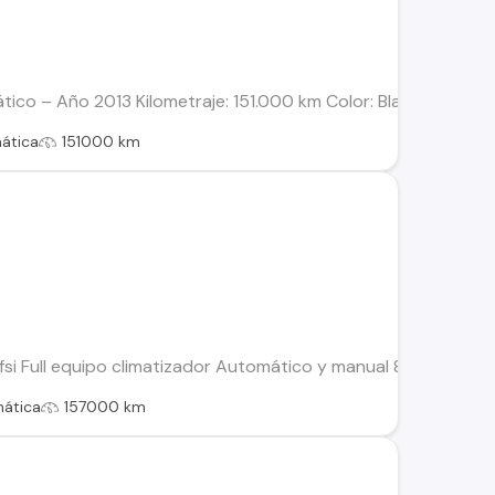
tico – Año 2013 Kilometraje: 151.000 km Color: Blanco Ibis Dir
ática
151000 km
si Full equipo climatizador Automático y manual 8 velocidades
ática
157000 km