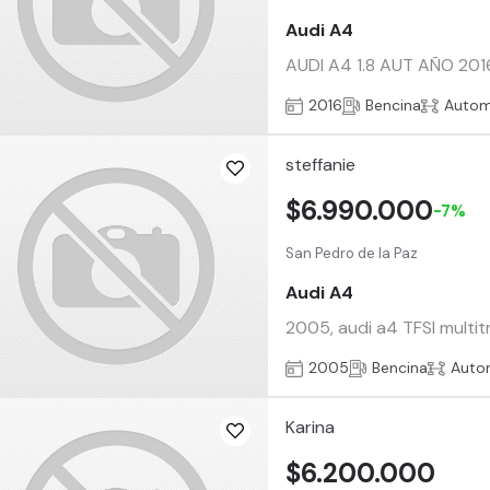
Audi A4
AUDI A4 1.8 AUT AÑO 2
2016
Bencina
Autom
steffanie
$6.990.000
-7%
San Pedro de la Paz
Audi A4
2005, audi a4 TFSI multit
2005
Bencina
Auto
Karina
$6.200.000