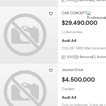
2010
Bencina
Autom
CAR CONCEPT
$29.490.000
Lo Barnechea
Audi A4
COLOR: GRIS Mantenimiento
2022
Bencina
Auto
Jeyson Erick
$4.500.000
Copiapó
Audi A4
Dos problemas: Fuga de r