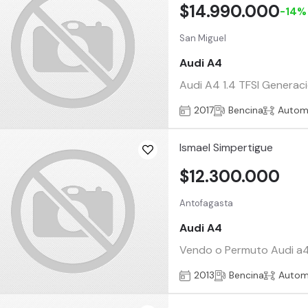
$14.990.000
-14%
San Miguel
Audi A4
Audi A4 1.4 TFSI Generac
2017
Bencina
Autom
Ismael Simpertigue
$12.300.000
Antofagasta
Audi A4
Vendo o Permuto Audi a4 1
2013
Bencina
Autom