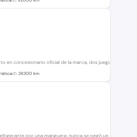
ática
92000 km
 en concesionario oficial de la marca, dos juegos de llaves, d
mática
26300 km
efrigerante por una manguera, nunca se pegó un calentón Fug