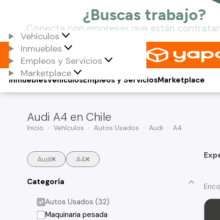
Vehículos
Inmuebles
Empleos y Servicios
Marketplace
Inmuebles
Vehículos
Empleos y Servicios
Marketplace
Audi A4 en Chile
Inicio
Vehículos
Autos Usados
Audi
A4
Exp
Audi
A4
Categoría
Enco
Autos Usados (32)
Maquinaria pesada