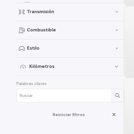
Q7
Transmisión
Q2
TT
Combustible
S5
S4
Estilo
RS5
S8
Kilómetros
A8
Palabras claves
Cabriolet
Q8
R8
Reiniciar filtros
RS3
S3