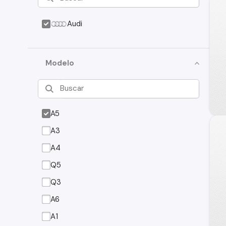
Audi
Modelo
A5
A3
A4
Q5
Q3
A6
A1