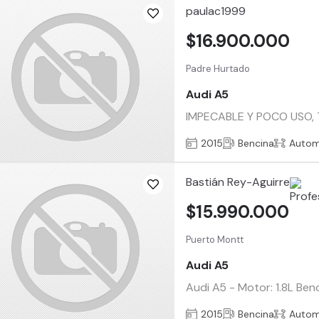
paulac1999
$16.900.000
Padre Hurtado
Audi A5
IMPECABLE Y POCO USO, 7
2015
Bencina
Autom
Bastián Rey-Aguirre
$15.990.000
Puerto Montt
Audi A5
Audi A5 - Motor: 1.8L Ben
2015
Bencina
Autom