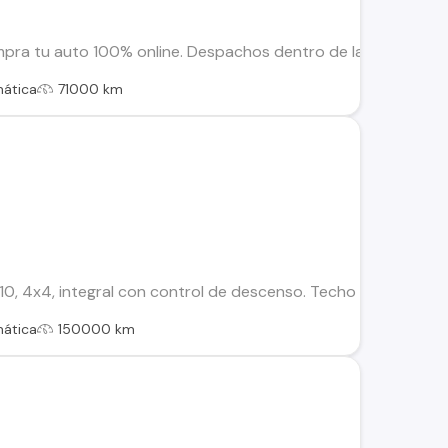
pra tu auto 100% online. Despachos dentro de la RM y Regiones
ática
71000 km
, 4x4, integral con control de descenso. Techo solar panoram
ática
150000 km