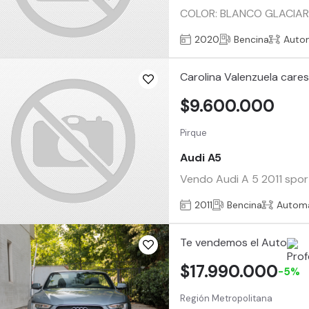
COLOR: BLANCO GLACIAR Ve
2020
Bencina
Auto
Carolina Valenzuela care
$9.600.000
Pirque
Audi A5
Vendo Audi A 5 2011 sportb
2011
Bencina
Automá
Te vendemos el Auto
$17.990.000
-5%
Región Metropolitana