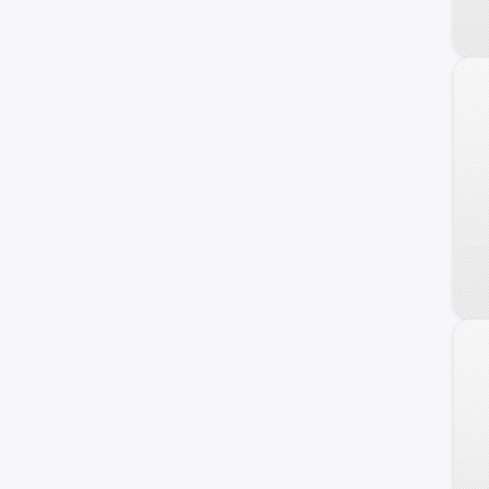
S6
S7
SQ5
allroad quattro
e-tron