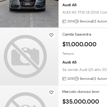
Audi A5
AUDI A5 TFSI 1.8 2014 Com
2014
Bencina
Autom
Camila Saavedra
$11.000.000
Temuco
Audi A5
Se vende Audi Q5 año 2010
2010
Bencina
Autom
Marcelo donoso leon
$35.000.000