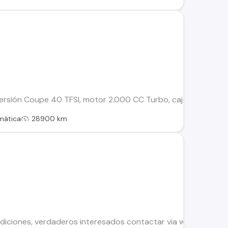
versión Coupe 40 TFSI, motor 2.000 CC Turbo, caja de cambios
mática
28900 km
diciones, verdaderos interesados contactar via wasap o corr