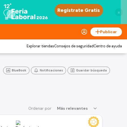
×
Publicar
Explorar tiendas
Consejos de seguridad
Centro de ayuda
BlueBook
Notificaciones
Guardar búsqueda
Ordenar por
Más relevantes