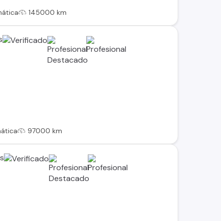
ática
145000 km
s
ática
97000 km
es