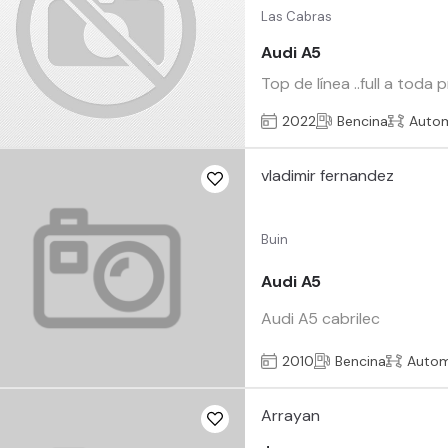
Las Cabras
Audi A5
Top de línea ..full a toda
2022
Bencina
Auto
vladimir fernandez
Buin
Audi A5
Audi A5 cabrilec
2010
Bencina
Autom
Arrayan