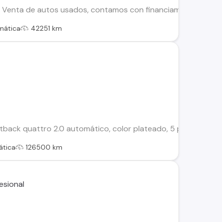
nta de autos usados, contamos con financiamiento automotri
mática
42251 km
s
ack quattro 2.0 automático, color plateado, 5 puertas, sunroof
tica
126500 km