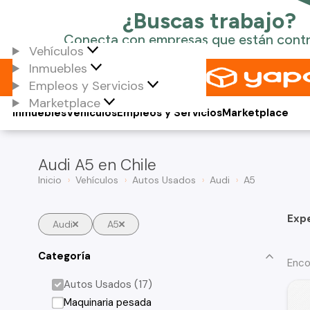
Vehículos
Inmuebles
Empleos y Servicios
Marketplace
Inmuebles
Vehículos
Empleos y Servicios
Marketplace
Audi A5 en Chile
Inicio
Vehículos
Autos Usados
Audi
A5
Exp
Audi
A5
Categoría
Enco
Autos Usados (17)
Maquinaria pesada