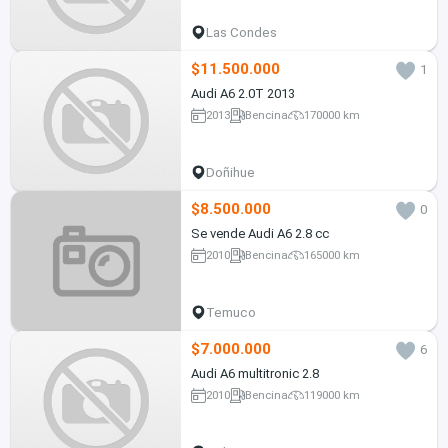
Las Condes
$11.500.000
1
Audi A6 2.0T 2013
2013
Bencina
170000 km
Doñihue
$8.500.000
0
Se vende Audi A6 2.8 cc
2010
Bencina
165000 km
Temuco
$7.000.000
6
Audi A6 multitronic 2.8
2010
Bencina
119000 km