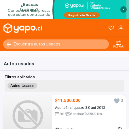
×
FILTRAR
Autos usados
Filtros aplicados
Autos Usados
$11.500.000
3
Audi a6 fsi quatro 3.0 aut 2013
2013
Bencina
68000 km