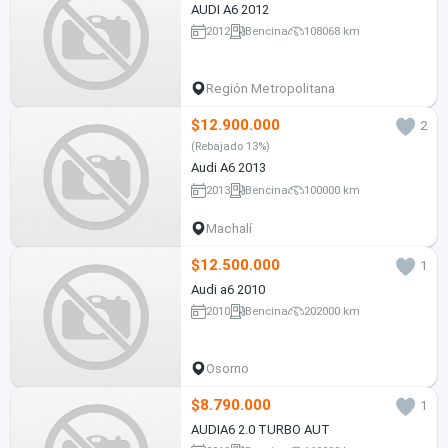
AUDI A6 2012
2012
Bencina
108068 km
Región Metropolitana
$12.900.000
2
(Rebajado 13%)
Audi A6 2013
2013
Bencina
100000 km
Machalí
$12.500.000
1
Audi a6 2010
2010
Bencina
202000 km
Osorno
$8.790.000
1
AUDIA6 2.0 TURBO AUT