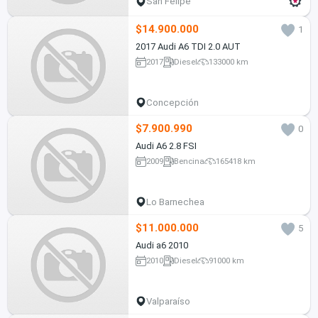
San Felipe
$14.900.000
1
2017 Audi A6 TDI 2.0 AUT
2017
Diesel
133000 km
Concepción
$7.900.990
0
Audi A6 2.8 FSI
2009
Bencina
165418 km
Lo Barnechea
$11.000.000
5
Audi a6 2010
2010
Diesel
91000 km
Valparaíso