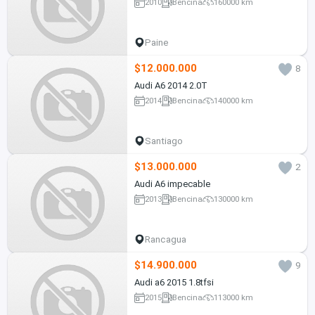
2010
Bencina
160000 km
Paine
$12.000.000
8
Audi A6 2014 2.0T
2014
Bencina
140000 km
Santiago
$13.000.000
2
Audi A6 impecable
2013
Bencina
130000 km
Rancagua
$14.900.000
9
Audi a6 2015 1.8tfsi
2015
Bencina
113000 km