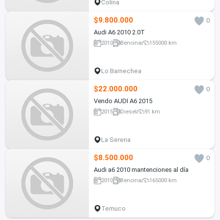
Colina
$9.800.000
0
Audi A6 2010 2.0T
2010
Bencina
155000 km
Lo Barnechea
$22.000.000
0
Vendo AUDI A6 2015
2015
Diesel
91 km
La Serena
$8.500.000
0
Audi a6 2010 mantenciones al día
2010
Bencina
165000 km
Temuco