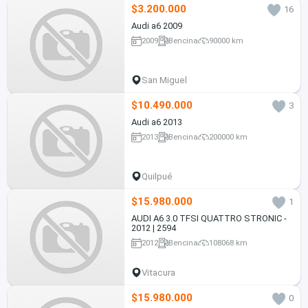
$3.200.000
16
Audi a6 2009
2009
Bencina
90000 km
San Miguel
$10.490.000
3
Audi a6 2013
2013
Bencina
200000 km
Quilpué
$15.980.000
1
AUDI A6 3.0 TFSI QUATTRO STRONIC -
2012 | 2594
2012
Bencina
108068 km
Vitacura
$15.980.000
0