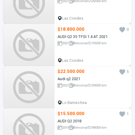
2021
Bencina
26000 km
Las Condes
$18.800.000
0
AUDI Q2 35 TFSI 1.4 AT 2021
2021
Bencina
70500 km
Las Condes
$22.500.000
5
Audi q2 2021
2021
Bencina
39000 km
Lo Barnechea
$15.500.000
1
AUDI Q2 2018
2018
Bencina
98000 km