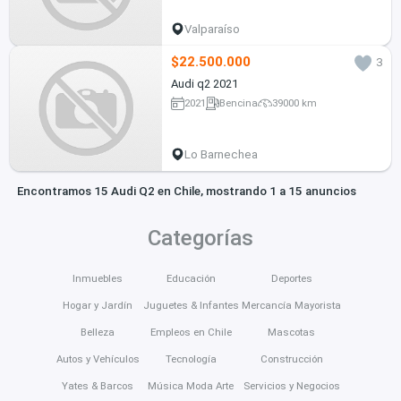
Valparaíso
$22.500.000
3
Audi q2 2021
2021
Bencina
39000 km
Lo Barnechea
Encontramos 15 Audi Q2 en Chile, mostrando 1 a 15 anuncios
Categorías
Inmuebles
Educación
Deportes
Hogar y Jardín
Juguetes & Infantes
Mercancía Mayorista
Belleza
Empleos en Chile
Mascotas
Autos y Vehículos
Tecnología
Construcción
Yates & Barcos
Música Moda Arte
Servicios y Negocios