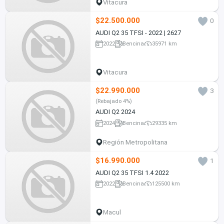
Vitacura
$22.500.000
0
AUDI Q2 35 TFSI - 2022 | 2627
2022
Bencina
35971 km
Vitacura
$22.990.000
3
(Rebajado 4%)
AUDI Q2 2024
2024
Bencina
29335 km
Región Metropolitana
$16.990.000
1
AUDI Q2 35 TFSI 1.4 2022
2022
Bencina
125500 km
Macul