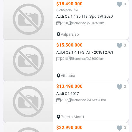
$18.490.000
0
(Rebajado 5%)
Audi Q2 1.4 35 Tfsi Sport At 2020
2020
Bencina
57692 km
Valparaíso
$15.500.000
0
AUDI Q2 1.4 TFSI AT - 2018 | 2761
2018
Bencina
98000 km
Vitacura
$13.490.000
0
Audi Q2 2017
2017
Bencina
173964 km
Puerto Montt
$22.990.000
0