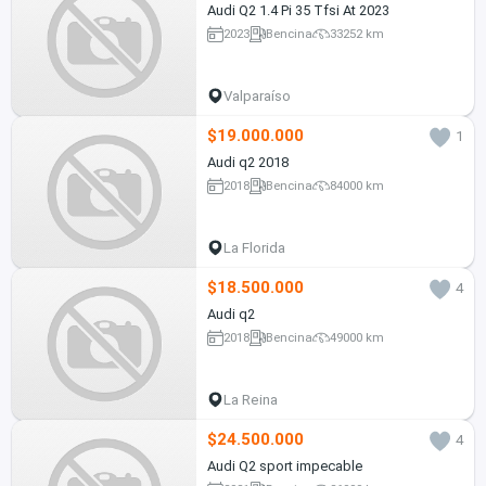
Audi Q2 1.4 Pi 35 Tfsi At 2023
2023
Bencina
33252 km
Valparaíso
$19.000.000
1
Audi q2 2018
2018
Bencina
84000 km
La Florida
$18.500.000
4
Audi q2
2018
Bencina
49000 km
La Reina
$24.500.000
4
Audi Q2 sport impecable