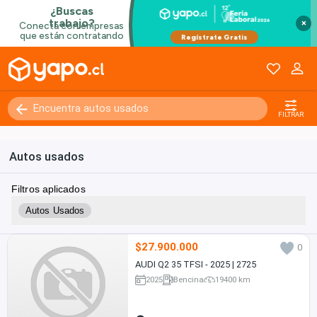
×
FILTRAR
Autos usados
Filtros aplicados
Autos Usados
$27.900.000
0
AUDI Q2 35 TFSI - 2025 | 2725
2025
Bencina
19400 km