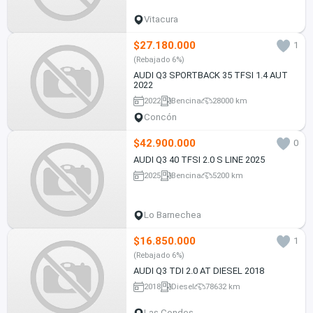
Vitacura
$27.180.000
1
(Rebajado 6%)
AUDI Q3 SPORTBACK 35 TFSI 1.4 AUT
2022
2022
Bencina
28000 km
Concón
$42.900.000
0
AUDI Q3 40 TFSI 2.0 S LINE 2025
2025
Bencina
5200 km
Lo Barnechea
$16.850.000
1
(Rebajado 6%)
AUDI Q3 TDI 2.0 AT DIESEL 2018
2018
Diesel
78632 km
Las Condes