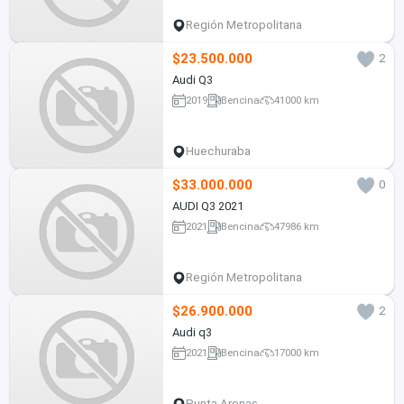
Región Metropolitana
$23.500.000
2
Audi Q3
2019
Bencina
41000 km
Huechuraba
$33.000.000
0
AUDI Q3 2021
2021
Bencina
47986 km
Región Metropolitana
$26.900.000
2
Audi q3
2021
Bencina
17000 km
Punta Arenas