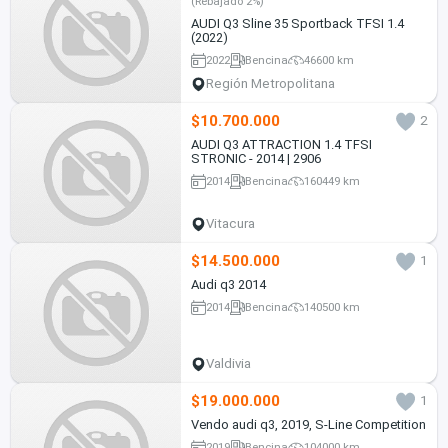
(Rebajado 2%)
AUDI Q3 Sline 35 Sportback TFSI 1.4
(2022)
2022
Bencina
46600 km
Región Metropolitana
$10.700.000
2
AUDI Q3 ATTRACTION 1.4 TFSI
STRONIC - 2014 | 2906
2014
Bencina
160449 km
Vitacura
$14.500.000
1
Audi q3 2014
2014
Bencina
140500 km
Valdivia
$19.000.000
1
Vendo audi q3, 2019, S-Line Competition
2019
Bencina
104000 km