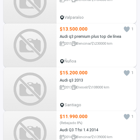
Valparaíso
$13.500.000
1
Audi q3 premium plus top de línea
2015
Bencina
230000 km
Ñuñoa
$15.200.000
1
Audi q3 2013
2013
Diesel
108000 km
Santiago
$11.990.000
1
(Rebajado 8%)
Audi Q3 Tfsi 1.4 2014
2014
Bencina
139000 km