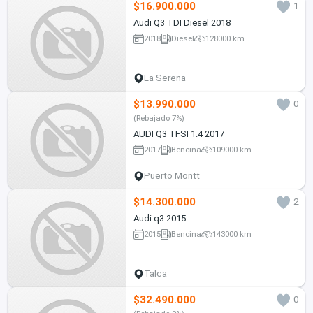
$16.900.000
1
Audi Q3 TDI Diesel 2018
2018
Diesel
128000 km
La Serena
$13.990.000
0
(Rebajado 7%)
AUDI Q3 TFSI 1.4 2017
2017
Bencina
109000 km
Puerto Montt
$14.300.000
2
Audi q3 2015
2015
Bencina
143000 km
Talca
$32.490.000
0