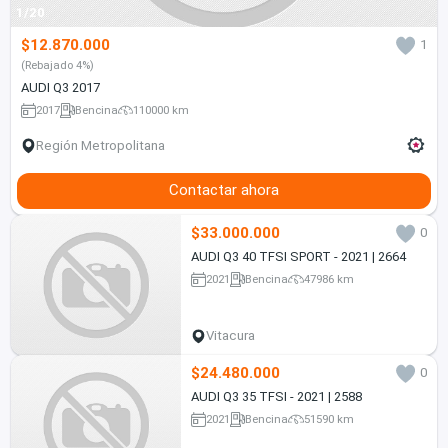
1/20
$12.870.000
1
(Rebajado 4%)
AUDI Q3 2017
2017
Bencina
110000 km
Región Metropolitana
Contactar ahora
$33.000.000
0
AUDI Q3 40 TFSI SPORT - 2021 | 2664
2021
Bencina
47986 km
Vitacura
$24.480.000
0
AUDI Q3 35 TFSI - 2021 | 2588
2021
Bencina
51590 km