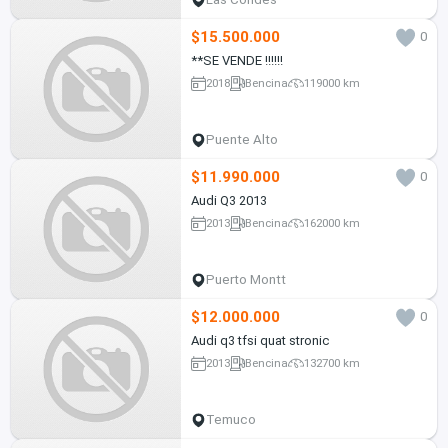
$15.500.000
0
**SE VENDE !!!!!!
2018
Bencina
119000 km
Puente Alto
$11.990.000
0
Audi Q3 2013
2013
Bencina
162000 km
Puerto Montt
$12.000.000
0
Audi q3 tfsi quat stronic
2013
Bencina
132700 km
Temuco