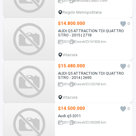
2019
Bencina
66513 km
Región Metropolitana
$14.800.000
0
AUDI Q5 ATTRACTION TDI QUATTRO
STRO - 2015 | 2718
2015
Diesel
161826 km
Vitacura
$15.480.000
0
AUDI Q5 ATTRACTION TDI QUATTRO
STRO - 2014 | 2695
2014
Diesel
125700 km
Vitacura
$14.500.000
0
Audi q5 2011
2011
Diesel
183200 km