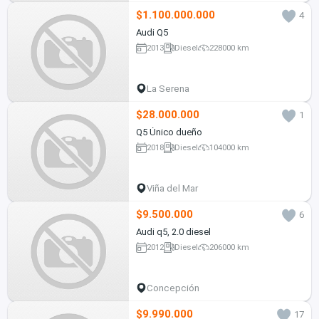
$1.100.000.000
4
Audi Q5
2013
Diesel
228000 km
La Serena
$28.000.000
1
Q5 Único dueño
2018
Diesel
104000 km
Viña del Mar
$9.500.000
6
Audi q5, 2.0 diesel
2012
Diesel
206000 km
Concepción
$9.990.000
17