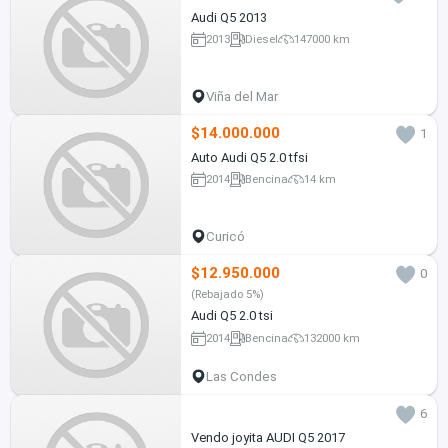
Audi Q5 2013
2013
Diesel
147000 km
Viña del Mar
$14.000.000
1
Auto Audi Q5 2.0 tfsi
2014
Bencina
14 km
Curicó
$12.950.000
0
(Rebajado 5%)
Audi Q5 2.0 tsi
2014
Bencina
132000 km
Las Condes
6
Vendo joyita AUDI Q5 2017