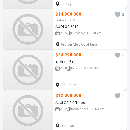
Llaillay
$14.800.000
2
(Rebajado 5%)
AUDI Q5 2015
2015
Diesel
161828 km
Región Metropolitana
$24.990.000
2
Audi Q5 full
2018
Bencina
85000 km
Dalcahue
$12.800.000
1
Audi Q5 2.0 Turbo
2012
Bencina
110000 km
Temuco