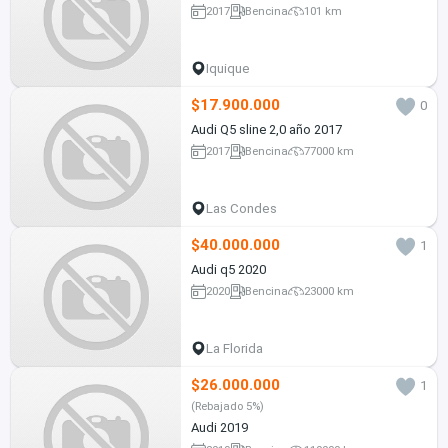
2017
Bencina
101 km
Iquique
$17.900.000
0
Audi Q5 sline 2,0 año 2017
2017
Bencina
77000 km
Las Condes
$40.000.000
1
Audi q5 2020
2020
Bencina
23000 km
La Florida
$26.000.000
1
(Rebajado 5%)
Audi 2019