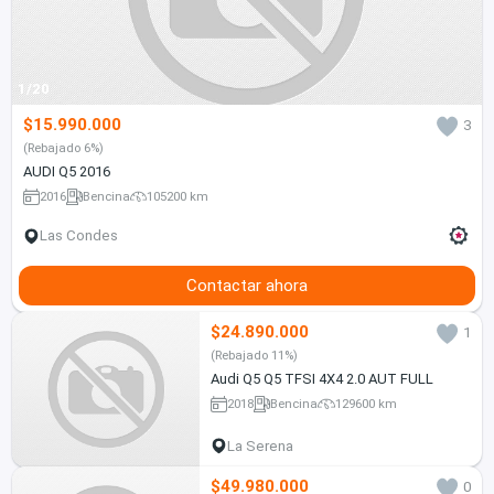
1/20
$15.990.000
3
(Rebajado 6%)
AUDI Q5 2016
2016
Bencina
105200 km
Las Condes
Contactar ahora
$24.890.000
1
(Rebajado 11%)
Audi Q5 Q5 TFSI 4X4 2.0 AUT FULL
2018
Bencina
129600 km
La Serena
$49.980.000
0