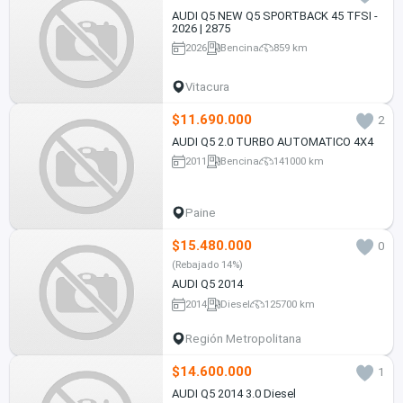
AUDI Q5 NEW Q5 SPORTBACK 45 TFSI -
2026 | 2875
2026
Bencina
859 km
Vitacura
$11.690.000
2
AUDI Q5 2.0 TURBO AUTOMATICO 4X4
2011
Bencina
141000 km
Paine
$15.480.000
0
(Rebajado 14%)
AUDI Q5 2014
2014
Diesel
125700 km
Región Metropolitana
$14.600.000
1
AUDI Q5 2014 3.0 Diesel