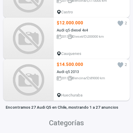
2019
Bencina
110000 km
Castro
$12.000.000
2
Audi q5 diesel 4x4
2013
Diesel
200000 km
Cauquenes
$14.500.000
2
Audi q5 2013
2013
Bencina
89000 km
Huechuraba
Encontramos 27 Audi Q5 en Chile, mostrando 1 a 27 anuncios
Categorías