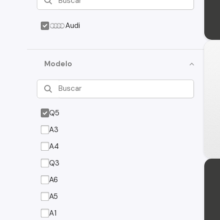
Audi
Modelo
Q5
A3
A4
Q3
A6
A5
A1