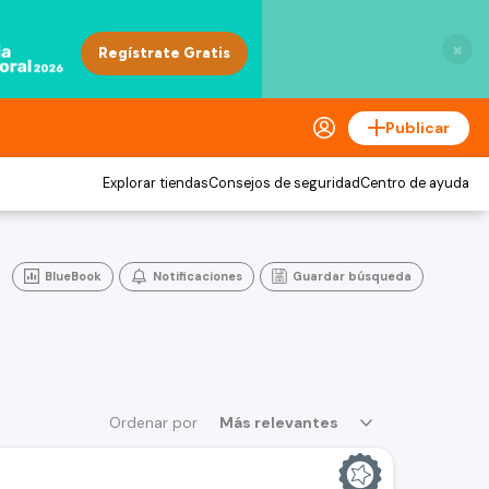
×
Publicar
Explorar tiendas
Consejos de seguridad
Centro de ayuda
BlueBook
Notificaciones
Guardar búsqueda
Ordenar por
Más relevantes