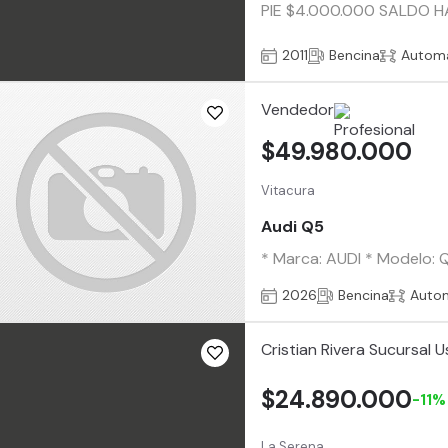
PIE $4.000.000 SALDO H
2011
Bencina
Automá
Vendedor
$49.980.000
Vitacura
Audi Q5
* Marca: AUDI * Modelo: 
2026
Bencina
Auto
Cristian Rivera Sucursal
$24.890.000
-11%
La Serena