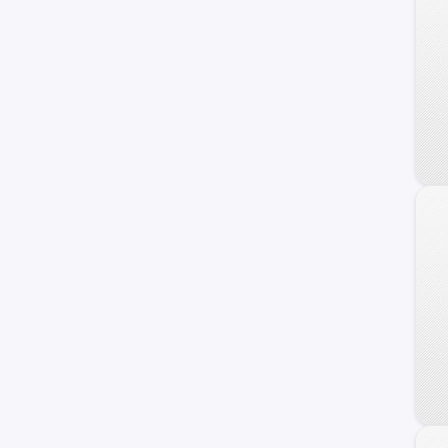
S8
SQ5
allroad quattro
e-tron