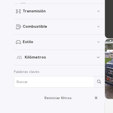
Q7
Transmisión
Q2
TT
Combustible
S5
S4
Estilo
RS5
A8
Kilómetros
Cabriolet
Palabras claves
Q8
R8
RS3
Reiniciar filtros
S3
S7