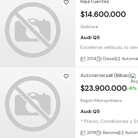
Raul Fuentes
$14.600.000
Quilicura
Audi Q5
Excelente vehículo, lo ve
2014
Diesel
Automá
Autotattersall (Bilbao)
$23.900.000
-8%
Región Metropolitana
Audi Q5
* Precio, Condiciones y S
2019
Bencina
Autom