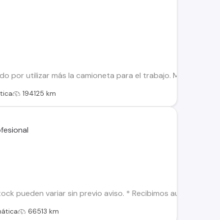
ndo por utilizar más la camioneta para el trabajo. Mantenciones
tica
194125 km
tock pueden variar sin previo aviso. * Recibimos auto en par
ática
66513 km