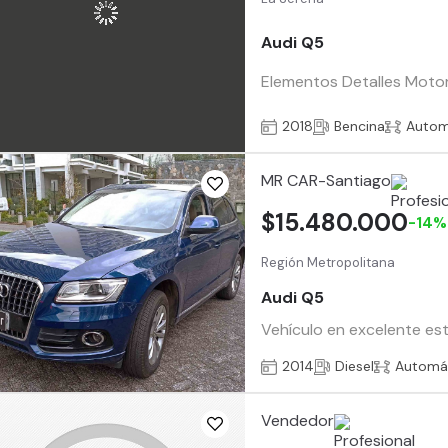
Audi Q5
Elementos Detalles Motor 
2018
Bencina
Autom
MR CAR-Santiago
$15.480.000
-14%
Región Metropolitana
Audi Q5
Vehículo en excelente est
2014
Diesel
Automá
Vendedor