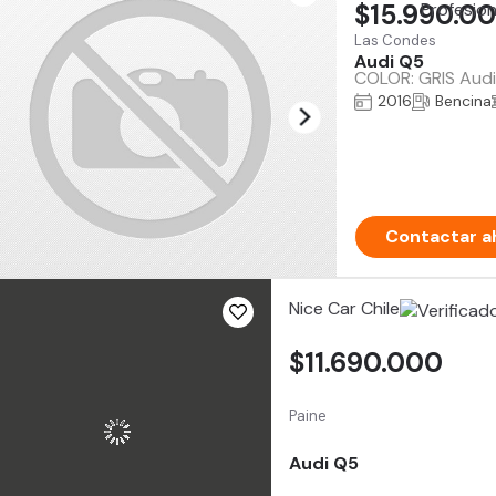
$15.990.0
Las Condes
Audi Q5
COLOR: GRIS Audi
2016
Bencina
Contactar a
Nice Car Chile
$11.690.000
Paine
Audi Q5