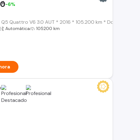
00
-6%
 Q5 Quattro V6 3.0 AUT * 2016 * 105.200 km * Dos Dueños * Ca
Automática
105200 km
hora