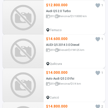
$12.800.000
1
Audi Q5 2.0 Turbo
2012
Bencina
110000 km
Temuco
$14.600.000
1
AUDI Q5 2014 3.0 Diesel
2014
Diesel
194125 km
Quilicura
$14.000.000
1
Auto Audi Q5 2.0 tfsi
2014
Bencina
14 km
Curicó
$14.800.000
2