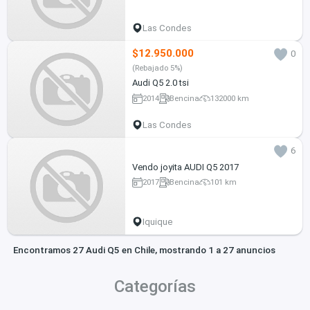
Las Condes
$12.950.000
0
(Rebajado 5%)
Audi Q5 2.0 tsi
2014
Bencina
132000 km
Las Condes
6
Vendo joyita AUDI Q5 2017
2017
Bencina
101 km
Iquique
Encontramos 27 Audi Q5 en Chile, mostrando 1 a 27 anuncios
Categorías