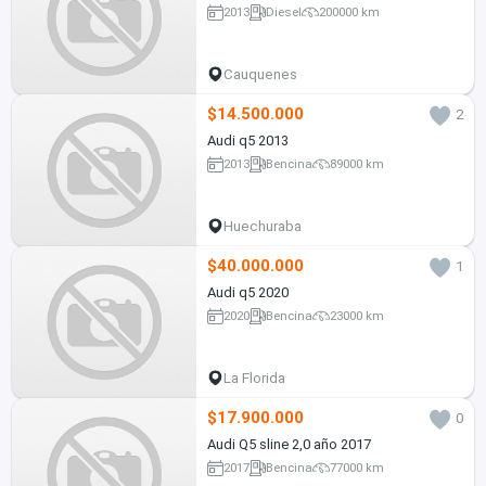
2013
Diesel
200000 km
Cauquenes
$14.500.000
2
Audi q5 2013
2013
Bencina
89000 km
Huechuraba
$40.000.000
1
Audi q5 2020
2020
Bencina
23000 km
La Florida
$17.900.000
0
Audi Q5 sline 2,0 año 2017
2017
Bencina
77000 km