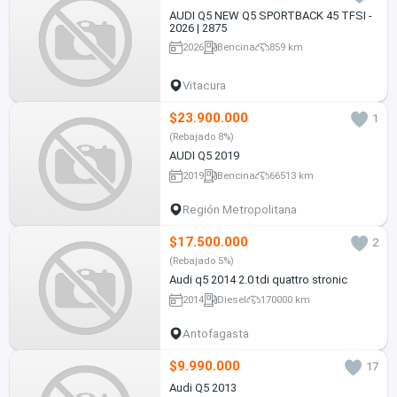
AUDI Q5 NEW Q5 SPORTBACK 45 TFSI -
2026 | 2875
2026
Bencina
859 km
Vitacura
$23.900.000
1
(Rebajado 8%)
AUDI Q5 2019
2019
Bencina
66513 km
Región Metropolitana
$17.500.000
2
(Rebajado 5%)
Audi q5 2014 2.0 tdi quattro stronic
2014
Diesel
170000 km
Antofagasta
$9.990.000
17
Audi Q5 2013