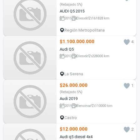
(Rebajado 5%)
AUDI Q5 2015
2015
Diesel
161828 km
Región Metropolitana
$1.100.000.000
4
Audi Q5
2013
Diesel
228000 km
La Serena
$26.000.000
1
(Rebajado 5%)
Audi 2019
2019
Bencina
110000 km
Castro
$12.000.000
2
Audi q5 diesel 4x4