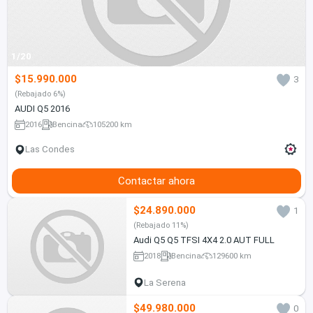
1/20
$15.990.000
3
(Rebajado 6%)
AUDI Q5 2016
2016
Bencina
105200 km
Las Condes
Contactar ahora
$24.890.000
1
(Rebajado 11%)
Audi Q5 Q5 TFSI 4X4 2.0 AUT FULL
2018
Bencina
129600 km
La Serena
$49.980.000
0