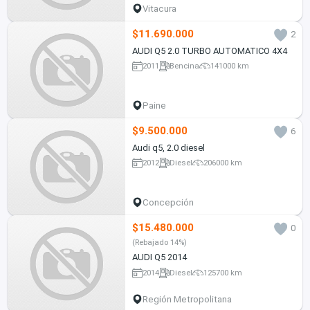
Vitacura
$11.690.000
2
AUDI Q5 2.0 TURBO AUTOMATICO 4X4
2011
Bencina
141000 km
Paine
$9.500.000
6
Audi q5, 2.0 diesel
2012
Diesel
206000 km
Concepción
$15.480.000
0
(Rebajado 14%)
AUDI Q5 2014
2014
Diesel
125700 km
Región Metropolitana