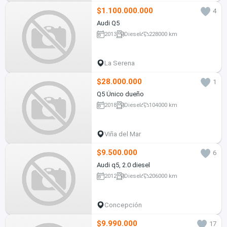
$1.100.000.000
4
Audi Q5
2013
Diesel
228000 km
La Serena
$28.000.000
1
Q5 Único dueño
2018
Diesel
104000 km
Viña del Mar
$9.500.000
6
Audi q5, 2.0 diesel
2012
Diesel
206000 km
Concepción
$9.990.000
17