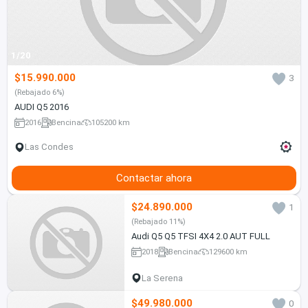
1/20
$15.990.000
3
(Rebajado 6%)
AUDI Q5 2016
2016
Bencina
105200 km
Las Condes
Contactar ahora
$24.890.000
1
(Rebajado 11%)
Audi Q5 Q5 TFSI 4X4 2.0 AUT FULL
2018
Bencina
129600 km
La Serena
$49.980.000
0