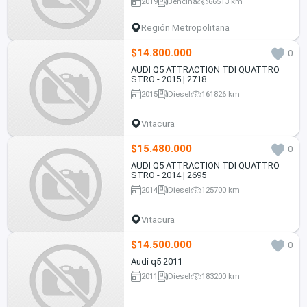
2019
Bencina
66513 km
Región Metropolitana
$14.800.000
0
AUDI Q5 ATTRACTION TDI QUATTRO
STRO - 2015 | 2718
2015
Diesel
161826 km
Vitacura
$15.480.000
0
AUDI Q5 ATTRACTION TDI QUATTRO
STRO - 2014 | 2695
2014
Diesel
125700 km
Vitacura
$14.500.000
0
Audi q5 2011
2011
Diesel
183200 km