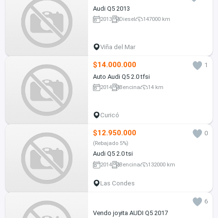
Audi Q5 2013
2013
Diesel
147000 km
Viña del Mar
$14.000.000
1
Auto Audi Q5 2.0 tfsi
2014
Bencina
14 km
Curicó
$12.950.000
0
(Rebajado 5%)
Audi Q5 2.0 tsi
2014
Bencina
132000 km
Las Condes
6
Vendo joyita AUDI Q5 2017