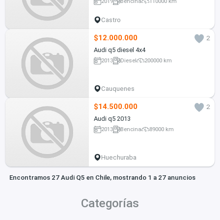
2019
Bencina
110000 km
Castro
$12.000.000
2
Audi q5 diesel 4x4
2013
Diesel
200000 km
Cauquenes
$14.500.000
2
Audi q5 2013
2013
Bencina
89000 km
Huechuraba
Encontramos 27 Audi Q5 en Chile, mostrando 1 a 27 anuncios
Categorías