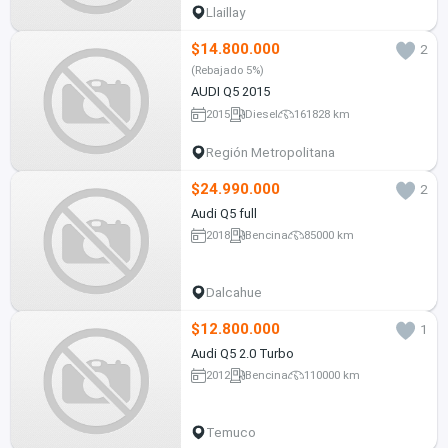
Llaillay
$14.800.000
2
(Rebajado 5%)
AUDI Q5 2015
2015
Diesel
161828 km
Región Metropolitana
$24.990.000
2
Audi Q5 full
2018
Bencina
85000 km
Dalcahue
$12.800.000
1
Audi Q5 2.0 Turbo
2012
Bencina
110000 km
Temuco