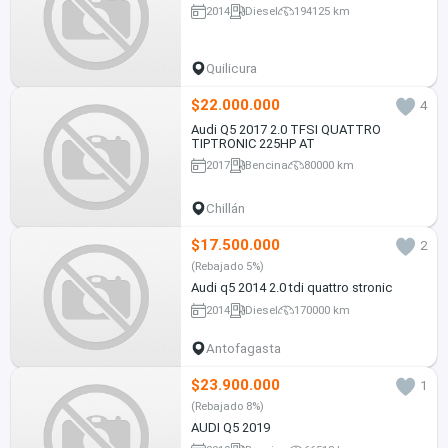
2014
Diesel
194125 km
Quilicura
$22.000.000
4
Audi Q5 2017 2.0 TFSI QUATTRO
TIPTRONIC 225HP AT
2017
Bencina
80000 km
Chillán
$17.500.000
2
(Rebajado 5%)
Audi q5 2014 2.0 tdi quattro stronic
2014
Diesel
170000 km
Antofagasta
$23.900.000
1
(Rebajado 8%)
AUDI Q5 2019