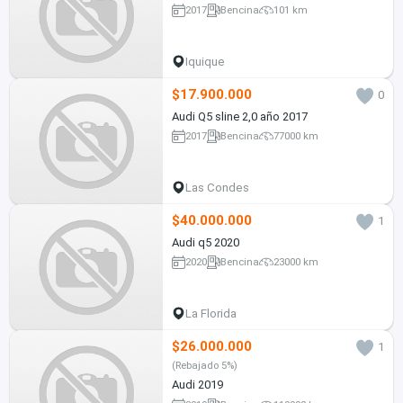
2017
Bencina
101 km
Iquique
$17.900.000
0
Audi Q5 sline 2,0 año 2017
2017
Bencina
77000 km
Las Condes
$40.000.000
1
Audi q5 2020
2020
Bencina
23000 km
La Florida
$26.000.000
1
(Rebajado 5%)
Audi 2019