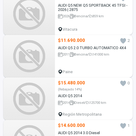
AUDI Q5 NEW Q5 SPORTBACK 45 TFSI -
2026 | 2875
2026
Bencina
859 km
Vitacura
$11.690.000
2
AUDI Q5 2.0 TURBO AUTOMATICO 4X4
2011
Bencina
141000 km
Paine
$15.480.000
0
(Rebajado 14%)
AUDI Q5 2014
2014
Diesel
125700 km
Región Metropolitana
$14.600.000
1
AUDI Q5 2014 3.0 Diesel