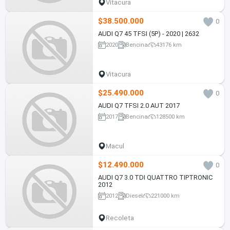
Vitacura
$38.500.000
0
AUDI Q7 45 TFSI (5P) - 2020 | 2632
2020
Bencina
43176 km
Vitacura
$25.490.000
0
AUDI Q7 TFSI 2.0 AUT 2017
2017
Bencina
128500 km
Macul
$12.490.000
0
AUDI Q7 3.0 TDI QUATTRO TIPTRONIC
2012
2012
Diesel
221000 km
Recoleta