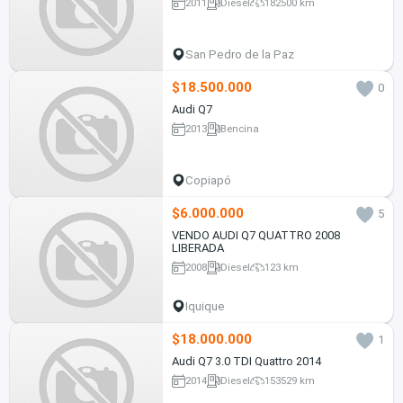
2011
Diesel
182500 km
San Pedro de la Paz
$18.500.000
0
Audi Q7
2013
Bencina
Copiapó
$6.000.000
5
VENDO AUDI Q7 QUATTRO 2008
LIBERADA
2008
Diesel
123 km
Iquique
$18.000.000
1
Audi Q7 3.0 TDI Quattro 2014
2014
Diesel
153529 km