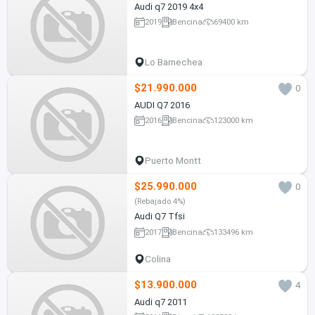
Audi q7 2019 4x4
2019
Bencina
69400 km
Lo Barnechea
$21.990.000
0
AUDI Q7 2016
2016
Bencina
123000 km
Puerto Montt
$25.990.000
0
(Rebajado 4%)
Audi Q7 Tfsi
2017
Bencina
133496 km
Colina
$13.900.000
4
Audi q7 2011