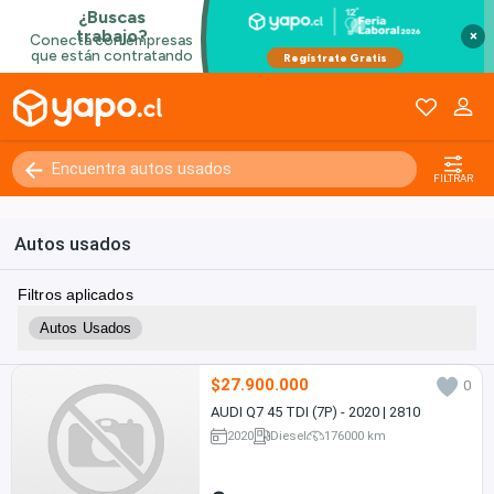
×
FILTRAR
Autos usados
Filtros aplicados
Autos Usados
$27.900.000
0
AUDI Q7 45 TDI (7P) - 2020 | 2810
2020
Diesel
176000 km