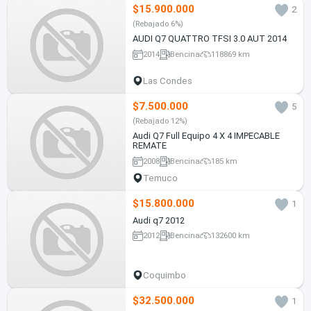
$15.900.000
2
(Rebajado 6%)
AUDI Q7 QUATTRO TFSI 3.0 AUT 2014
2014
Bencina
118869 km
Las Condes
$7.500.000
5
(Rebajado 12%)
Audi Q7 Full Equipo 4 X 4 IMPECABLE
REMATE
2008
Bencina
185 km
Temuco
$15.800.000
1
Audi q7 2012
2012
Bencina
132600 km
Coquimbo
$32.500.000
1