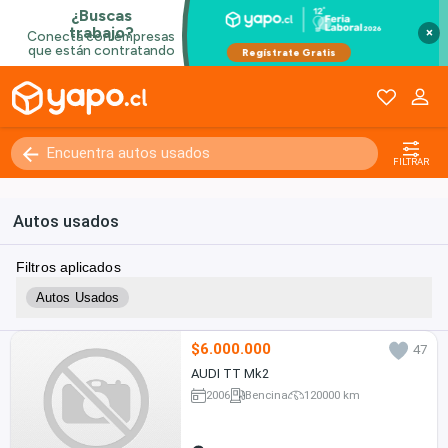
×
FILTRAR
Autos usados
Filtros aplicados
Autos Usados
$6.000.000
47
AUDI TT Mk2
2006
Bencina
120000 km