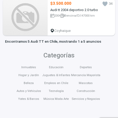
$3.500.000
34
Audi tt 2004 deportivo 2.0 turbo
2004
Bencina
147000 km
Coyhaique
Encontramos 5 Audi TT en Chile, mostrando 1 a 5 anuncios
Categorías
Inmuebles
Educación
Deportes
Hogar y Jardín
Juguetes & Infantes
Mercancía Mayorista
Belleza
Empleos en Chile
Mascotas
Autos y Vehículos
Tecnología
Construcción
Yates & Barcos
Música Moda Arte
Servicios y Negocios