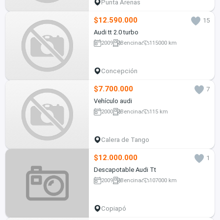
Punta Arenas
$12.590.000
15
Audi tt 2.0 turbo
2009
Bencina
115000 km
Concepción
$7.700.000
7
Vehículo audi
2000
Bencina
115 km
Calera de Tango
$12.000.000
1
Descapotable Audi Tt
2009
Bencina
107000 km
Copiapó