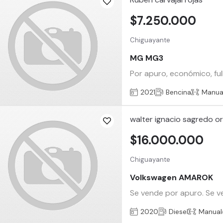
$7.250.000
Chiguayante
MG MG3
Por apuro, económico, fu
2021
Bencina
Manua
walter ignacio sagredo or
$16.000.000
Chiguayante
Volkswagen AMAROK
Se vende por apuro. Se v
2020
Diesel
Manual