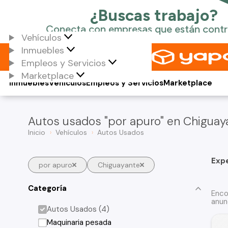
Vehículos
Inmuebles
Empleos y Servicios
Marketplace
Inmuebles
Vehículos
Empleos y Servicios
Marketplace
Autos usados "por apuro" en Chiguay
Inicio
Vehículos
Autos Usados
Exp
por apuro
Chiguayante
Categoría
Enco
anun
Autos Usados (4)
Maquinaria pesada