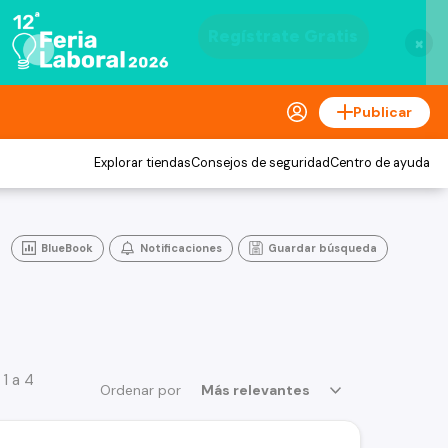
×
Publicar
Explorar tiendas
Consejos de seguridad
Centro de ayuda
BlueBook
Notificaciones
Guardar búsqueda
1 a 4
Ordenar por
Más relevantes