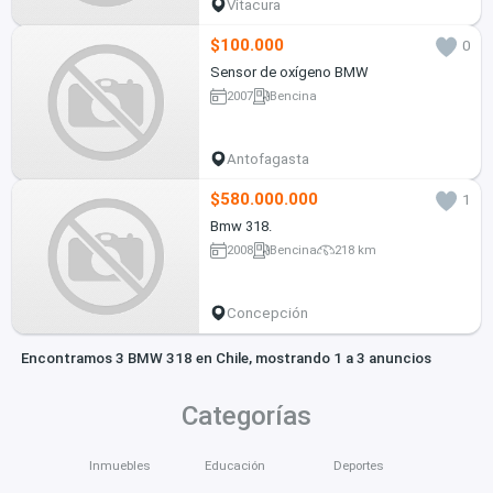
Vitacura
$100.000
0
Sensor de oxígeno BMW
2007
Bencina
Antofagasta
$580.000.000
1
Bmw 318.
2008
Bencina
218 km
Concepción
Encontramos 3 BMW 318 en Chile, mostrando 1 a 3 anuncios
Categorías
Inmuebles
Educación
Deportes