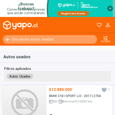
×
FILTRAR
Autos usados
Filtros aplicados
Autos Usados
$12.880.000
1
BMW 318 I SPORT LCI - 2017 | 2704
2017
Bencina
120552 km