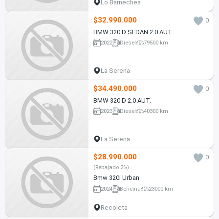
Lo Barnechea
$32.990.000
0
BMW 320 D SEDAN 2.0 AUT.
2022
Diesel
79500 km
La Serena
$34.490.000
0
BMW 320 D 2.0 AUT.
2023
Diesel
40300 km
La Serena
$28.990.000
0
(Rebajado 2%)
Bmw 320i Urban
2024
Bencina
23000 km
Recoleta