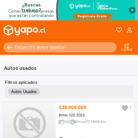
×
FILTRAR
Autos usados
Filtros aplicados
Autos Usados
$38.900.000
1
Bmw 320 2023
2023
Diesel
14000 km