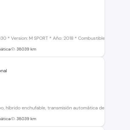
0 * Version: M SPORT * Año: 2018 * Combustible: Bencina * Ki
ática
38039 km
, híbrido enchufable, transmisión automática de 8 velocidade
ática
38039 km