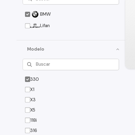
BMW
Lifan
Modelo
330
X1
X3
X5
118i
316