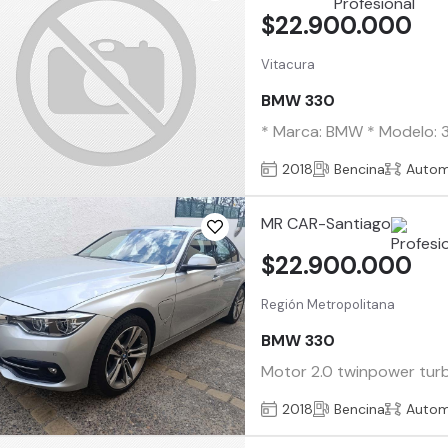
$22.900.000
Vitacura
BMW 330
* Marca: BMW * Modelo: 33
2018
Bencina
Autom
MR CAR-Santiago
$22.900.000
Región Metropolitana
BMW 330
Motor 2.0 twinpower turbo
2018
Bencina
Autom