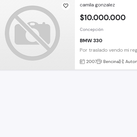
camila gonzalez
$10.000.000
Concepción
BMW 330
Por traslado vendo mi re
2007
Bencina
Auto