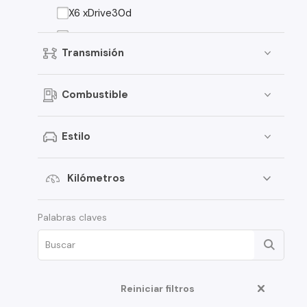
X6 xDrive30d
116i
Transmisión
X6
X1 sDrive18i
Combustible
118
325
Estilo
320i
420i
Kilómetros
X4
Palabras claves
525
X1 sDrive20i
X2
Reiniciar filtros
116