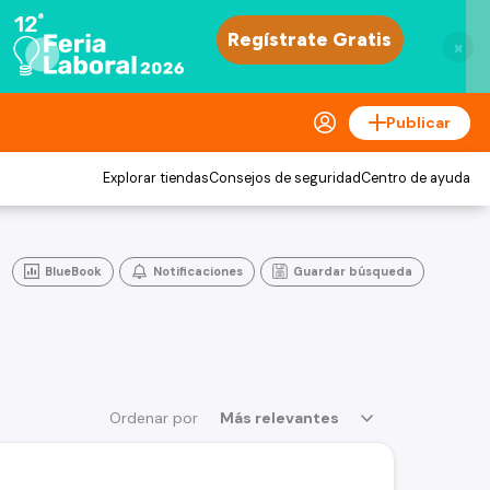
×
Publicar
Explorar tiendas
Consejos de seguridad
Centro de ayuda
BlueBook
Notificaciones
Guardar búsqueda
Ordenar por
Más relevantes