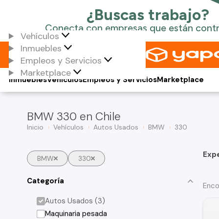
Vehículos
Inmuebles
Empleos y Servicios
Marketplace
Inmuebles
Vehículos
Empleos y Servicios
Marketplace
BMW 330 en Chile
Inicio
Vehículos
Autos Usados
BMW
330
Exp
BMW
330
Categoría
Enco
Autos Usados (3)
Maquinaria pesada