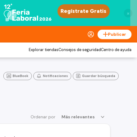
×
Publicar
Explorar tiendas
Consejos de seguridad
Centro de ayuda
BlueBook
Notificaciones
Guardar búsqueda
Ordenar por
Más relevantes