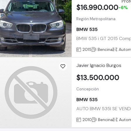
$16.990.000
-6%
Región Metropolitana
BMW 535
BMW 535 i GT 2015 Compra 
2015
Bencina
Autom
Javier Ignacio Burgos
$13.500.000
Concepción
BMW 535
AUTO BMW 535I SE VEND
2010
Bencina
Autom