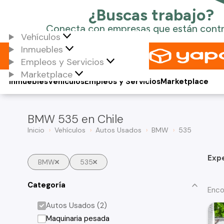
Vehículos
Inmuebles
Empleos y Servicios
Marketplace
Inmuebles
Vehículos
Empleos y Servicios
Marketplace
BMW 535 en Chile
Inicio
Vehículos
Autos Usados
BMW
535
Exp
BMW
535
Categoría
Enco
Autos Usados (2)
Maquinaria pesada