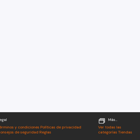
egal
Más...
érminos y condiciones
Políticas de privacidad
Ver todas las
onsejos de seguridad
Reglas
categorías
Tiendas