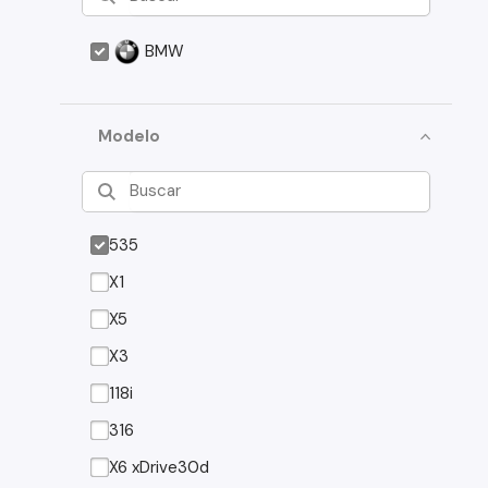
BMW
Modelo
535
X1
X5
X3
118i
316
X6 xDrive30d