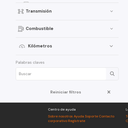
116i
Transmisión
X1 sDrive18i
X6
Combustible
118
325
Kilómetros
320i
Palabras claves
420i
X4
525
X1 sDrive20i
Reiniciar filtros
X2
Centro de ayuda
L
116
Sobre nosotros
Ayuda
Soporte
Contacto
T
320
corporativo
Regístrate
C