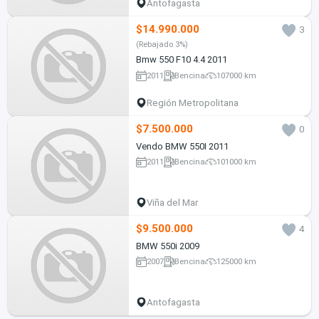
Antofagasta
$14.990.000
3
(Rebajado 3%)
Bmw 550 F10 4.4 2011
2011
Bencina
107000 km
Región Metropolitana
$7.500.000
0
Vendo BMW 550I 2011
2011
Bencina
101000 km
Viña del Mar
$9.500.000
4
BMW 550i 2009
2007
Bencina
125000 km
Antofagasta