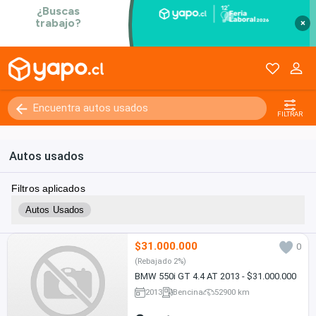
×
FILTRAR
Autos usados
Filtros aplicados
Autos Usados
$31.000.000
0
(Rebajado 2%)
BMW 550i GT 4.4 AT 2013 - $31.000.000
2013
Bencina
52900 km