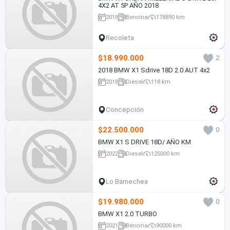
4X2 AT 5P AÑO 2018
2018
Bencina
178890 km
Recoleta
$18.990.000
2
2018 BMW X1 Sdrive 18D 2.0 AUT 4x2
2018
Diesel
118 km
Concepción
$22.500.000
0
BMW X1 S DRIVE 18D/ AÑO KM
2022
Diesel
125000 km
Lo Barnechea
$19.980.000
0
BMW X1 2.0 TURBO
2021
Bencina
90000 km