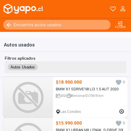
FILTRAR
Autos usados
Filtros aplicados
Autos Usados
$18.900.000
0
BMW X1 SDRIVE18I LCI 1.5 AUT 2020
2020
Bencina
73618 km
Las Condes
$15.990.000
0
BMW X1 URBAN MILLENIAL S-DRIVE 20I