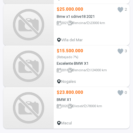
$25.000.000
2
Bmw x1 sdrive18 2021
2021
Bencina
23000 km
Viña del Mar
$15.500.000
3
(Rebajado 7%)
Excelente BMW X1
2018
Bencina
124000 km
Nogales
$23.800.000
0
BMW X1
2020
Diesel
78000 km
Macul