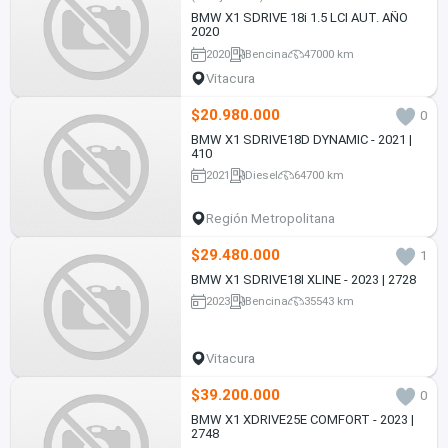
BMW X1 SDRIVE 18i 1.5 LCI AUT. AÑO
2020
2020
Bencina
47000 km
Vitacura
$20.980.000
0
BMW X1 SDRIVE18D DYNAMIC - 2021 |
410
2021
Diesel
64700 km
Región Metropolitana
$29.480.000
1
BMW X1 SDRIVE18I XLINE - 2023 | 2728
2023
Bencina
35543 km
Vitacura
$39.200.000
0
BMW X1 XDRIVE25E COMFORT - 2023 |
2748