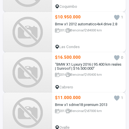
Coquimbo
$10.950.000
1
Bmw x1 2012 automatico4x4 drive 2.8
2012
Bencina
84000 km
Las Condes
$16.500.000
0
“BMW X1 Luxury 2016 | 95.400 km reales
| Sunroof | $16.500.000”
2016
Bencina
95400 km
Cabrero
$11.000.000
1
Bmw x1 sdrive18 premium 2013
2013
Bencina
87000 km
Ovalle