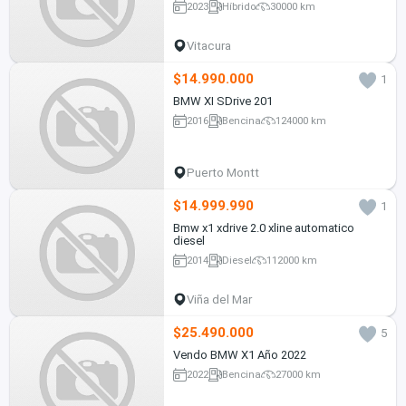
2023
Híbrido
30000 km
Vitacura
$14.990.000
1
BMW XI SDrive 201
2016
Bencina
124000 km
Puerto Montt
$14.999.990
1
Bmw x1 xdrive 2.0 xline automatico
diesel
2014
Diesel
112000 km
Viña del Mar
$25.490.000
5
Vendo BMW X1 Año 2022
2022
Bencina
27000 km