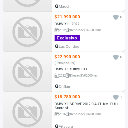
Macul
$21.990.000
0
BMW X1 - 2022
2022
Bencina
49500 km
Exclusivo
Las Condes
$22.990.000
0
(Rebajado 2%)
BMW X1 sDrive 18D
2022
Diesel
82000 km
Chillán
$15.780.000
1
BMW X1 SDRIVE 20i 2.0 AUT. KM. FULL
Sunroof
2016
Bencina
87000 km
Vitacura