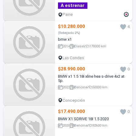
A estrenar
Paine
$10.280.000
4
(Rebajado 2%)
bmw x1
2014
Diesel
170000 km
Las Condes
$28.990.000
0
BMW x1 1.5 18i xline hea s-drive 4x2 at
5p.
2023
Bencina
50000 km
Concepción
$17.490.000
0
BMW X1 SDRIVE 18I 1.5 2020
2020
Bencina
92600 km