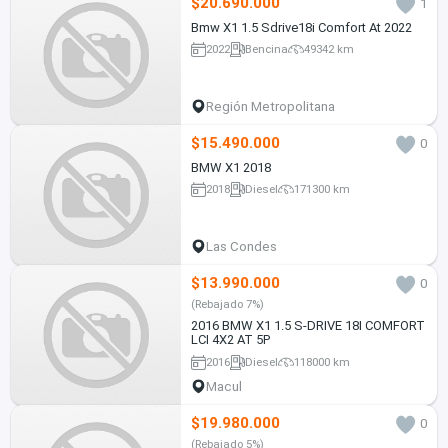
$20.690.000
1
Bmw X1 1.5 Sdrive18i Comfort At 2022
2022
Bencina
49342 km
Región Metropolitana
$15.490.000
0
BMW X1 2018
2018
Diesel
171300 km
Las Condes
$13.990.000
0
(Rebajado 7%)
2016 BMW X1 1.5 S-DRIVE 18I COMFORT
LCI 4X2 AT 5P
2016
Diesel
118000 km
Macul
$19.980.000
0
(Rebajado 5%)