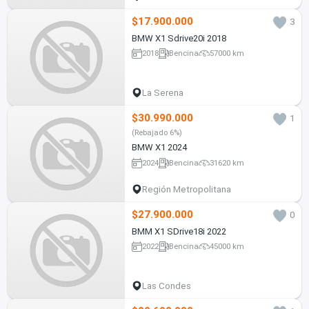
$17.900.000
3
BMW X1 Sdrive20i 2018
2018
Bencina
57000 km
La Serena
$30.990.000
1
(Rebajado 6%)
BMW X1 2024
2024
Bencina
31620 km
Región Metropolitana
$27.900.000
0
BMM X1 SDrive18i 2022
2022
Bencina
45000 km
Las Condes