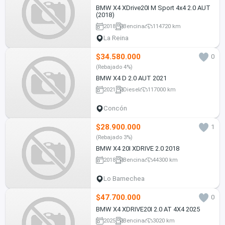
BMW X4 XDrive20I M Sport 4x4 2.0 AUT
(2018)
2018
Bencina
114720 km
La Reina
$34.580.000
0
(Rebajado 4%)
BMW X4 D 2.0 AUT 2021
2021
Diesel
117000 km
Concón
$28.900.000
1
(Rebajado 3%)
BMW X4 20I XDRIVE 2.0 2018
2018
Bencina
44300 km
Lo Barnechea
$47.700.000
0
BMW X4 XDRIVE20I 2.0 AT 4X4 2025
2025
Bencina
3020 km