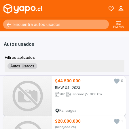
FILTRAR
Autos usados
Filtros aplicados
Autos Usados
$44.500.000
0
BMW X4 - 2023
2023
Bencina
37000 km
Rancagua
$28.000.000
1
(Rebajado 2%)