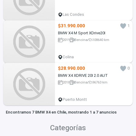
Las Condes
$31.990.000
1
BMW X4 M Sport XDrive20I
2019
Bencina
108640 km
Colina
$28.990.000
0
BMW X4 XDRIVE 20I 2.0 AUT
2018
Bencina
96763 km
Puerto Montt
Encontramos 7 BMW X4 en Chile, mostrando 1 a 7 anuncios
Categorías