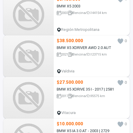
BMW X5 2003
2003
Bencina
144154 km
Región Metropolitana
$38.500.000
0
BMW X5 XDRIVER AWD 2.0 AUT
2021
Bencina
123715 km
Valdivia
$27.500.000
0
BMW X5 XDRIVE 35 I - 2017 | 2581
2017
Bencina
95575 km
Vitacura
$10.000.000
0
BMW X5 IA 3.0 AT - 2003 | 2729