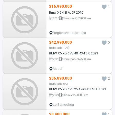
$16.990.000
1
Bmw X5 4.8I At 5P 2010
2010
Bencina
79000 km
Región Metropolitana
$42.990.000
0
(Rebajado 10%)
BMW X5 XDRIVE 40I 4X4 3.0 2023
2023
Bencina
67500 km
Macul
$36.890.000
2
(Rebajado 5%)
BMW X5 XDRIVE 25D 4X4 DIESEL 2021
2021
Diesel
68000 km
Lo Barnechea
$8.480.000
1