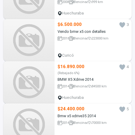
2008
Bencina
999 km
Huechuraba
$6.500.000
3
Vendo bmw x5 con detalles
2018
Bencina
223000 km
Curicó
$16.890.000
4
(Rebajado 6%)
BMW X5 Xdrive 2014
2014
Bencina
84500 km
Huechuraba
$24.400.000
5
Bmw x5 xdrive35 2014
2014
Bencina
70000 km