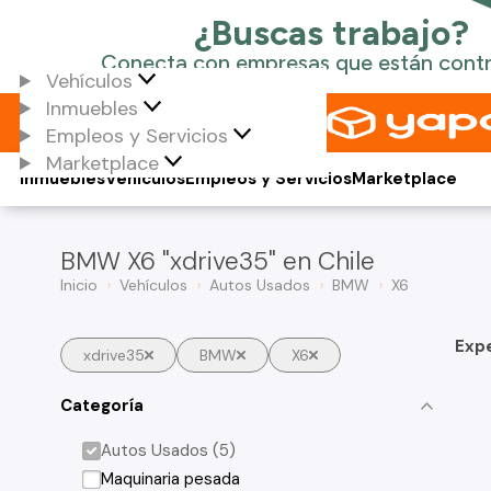
Vehículos
Inmuebles
Empleos y Servicios
Marketplace
Inmuebles
Vehículos
Empleos y Servicios
Marketplace
BMW X6 "xdrive35" en Chile
Inicio
Vehículos
Autos Usados
BMW
X6
Exp
xdrive35
BMW
X6
Categoría
Autos Usados (5)
Maquinaria pesada