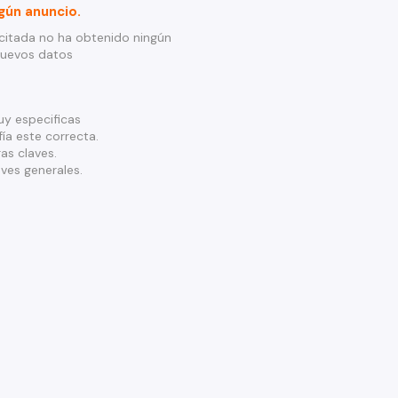
gún anuncio.
citada no ha obtenido ningún
nuevos datos
y especificas
ía este correcta.
as claves.
ves generales.