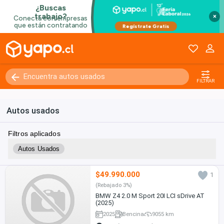
×
FILTRAR
Autos usados
Filtros aplicados
Autos Usados
$49.990.000
1
(Rebajado 3%)
BMW Z4 2.0 M Sport 20I LCI sDrive AT
(2025)
2025
Bencina
9055 km