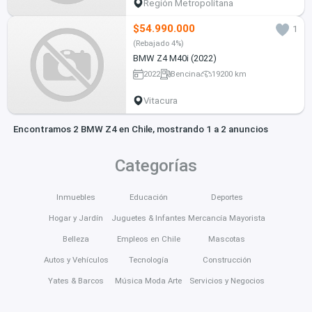
Región Metropolitana
$54.990.000
1
(Rebajado 4%)
BMW Z4 M40i (2022)
2022
Bencina
19200 km
Vitacura
Encontramos 2 BMW Z4 en Chile, mostrando 1 a 2 anuncios
Categorías
Inmuebles
Educación
Deportes
Hogar y Jardín
Juguetes & Infantes
Mercancía Mayorista
Belleza
Empleos en Chile
Mascotas
Autos y Vehículos
Tecnología
Construcción
Yates & Barcos
Música Moda Arte
Servicios y Negocios