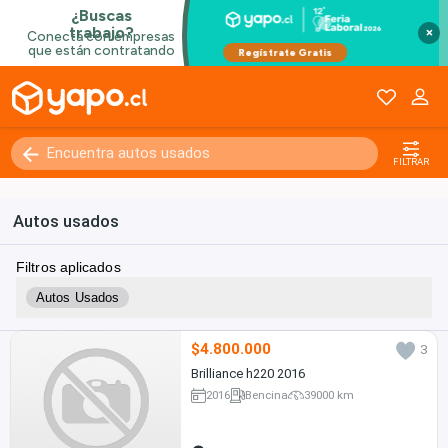
×
FILTRAR
Autos usados
Filtros aplicados
Autos Usados
$4.800.000
3
Brilliance h220 2016
2016
Bencina
39000 km