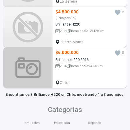
La Serena
$4.500.000
2
(Rebajado 6%)
Brilliance H220
2014
Bencina
126128 km
Puerto Montt
$6.000.000
0
Brilliance h220 2016
2016
Bencina
93000 km
Chile
Encontramos 3 Brilliance H220 en Chile, mostrando 1 a 3 anuncios
Categorías
Inmuebles
Educación
Deportes