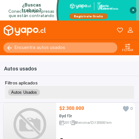
×
FILTRAR
Autos usados
Filtros aplicados
Autos Usados
$2.300.000
0
Byd f3r
2011
Bencina
130000 km