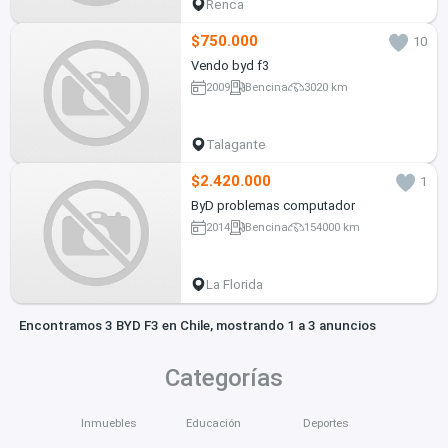
Renca
$750.000
10
Vendo byd f3
2009
Bencina
3020 km
Talagante
$2.420.000
1
ByD problemas computador
2014
Bencina
154000 km
La Florida
Encontramos 3 BYD F3 en Chile, mostrando 1 a 3 anuncios
Categorías
Inmuebles
Educación
Deportes