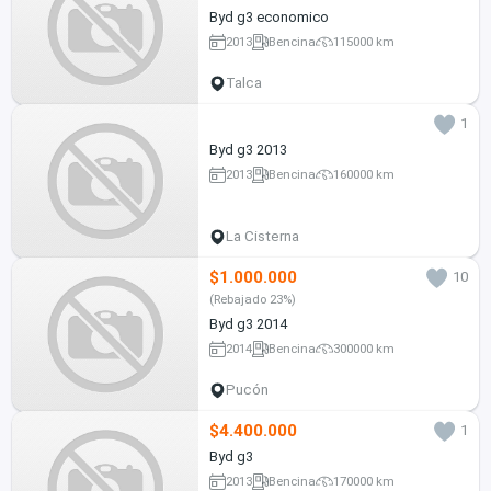
Byd g3 economico
2013
Bencina
115000 km
Talca
1
Byd g3 2013
2013
Bencina
160000 km
La Cisterna
$1.000.000
10
(Rebajado 23%)
Byd g3 2014
2014
Bencina
300000 km
Pucón
$4.400.000
1
Byd g3
2013
Bencina
170000 km