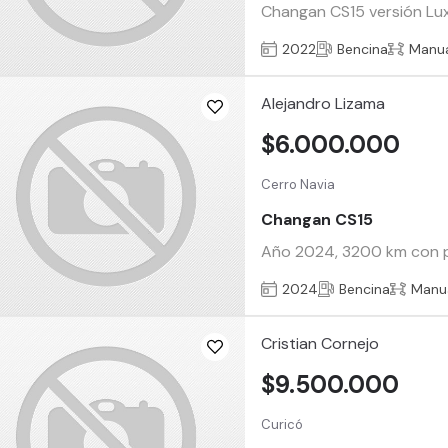
Changan CS15 versión Lux
2022
Bencina
Manu
Alejandro Lizama
$6.000.000
Cerro Navia
Changan CS15
Año 2024, 3200 km con pr
2024
Bencina
Manu
Cristian Cornejo
$9.500.000
Curicó