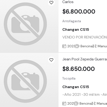
Carlos
$6.800.000
Antofagasta
Changan CS15
VENDO POR RENOVACIÓN 
2023
Bencina
Manu
Jean Pool Zepeda Guerra
$8.650.000
Tocopilla
Changan CS15
-Año 2021 -30 mil km -Ai
2021
Bencina
Manua