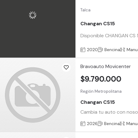
Talca
Changan CS15
Disponible CHANGAN CS 15 
2020
Bencina
Manu
Bravoauto Movicenter
$9.790.000
Región Metropolitana
Changan CS15
Cambia tu auto con nosotr
2026
Bencina
Manu