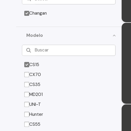
Changan
Modelo
CS15
CX70
CS35
MD201
UNI-T
Hunter
CS55