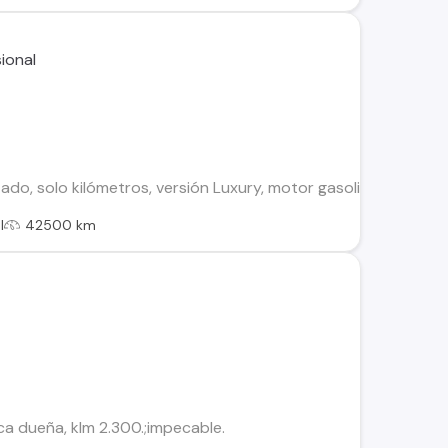
do, solo kilómetros, versión Luxury, motor gasolina de 1.5 litr
l
42500 km
ca dueña, klm 2.300.;impecable.