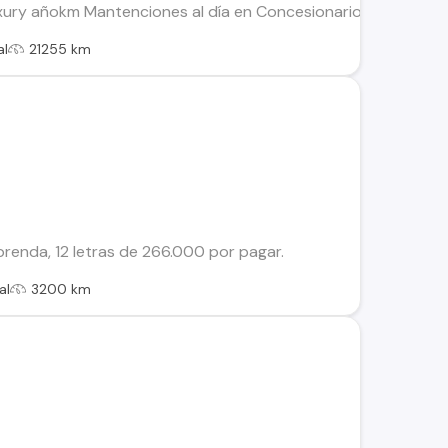
ury añokm Mantenciones al día en Concesionario Garantía V
al
21255 km
enda, 12 letras de 266.000 por pagar.
al
3200 km