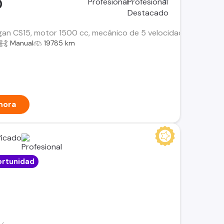
0
an CS15, motor 1500 cc, mecánico de 5 velocidades, único usu
Manual
19785 km
hora
rtunidad