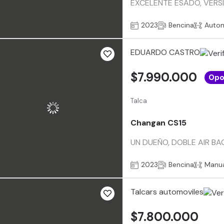
EXCELENTE ESADO, VERSI
2023
Bencina
Auto
EDUARDO CASTRO
$7.990.000
Opo
Talca
Changan CS15
UN DUEÑO, DOBLE AIR BA
2023
Bencina
Manu
Talcars automoviles
$7.800.000