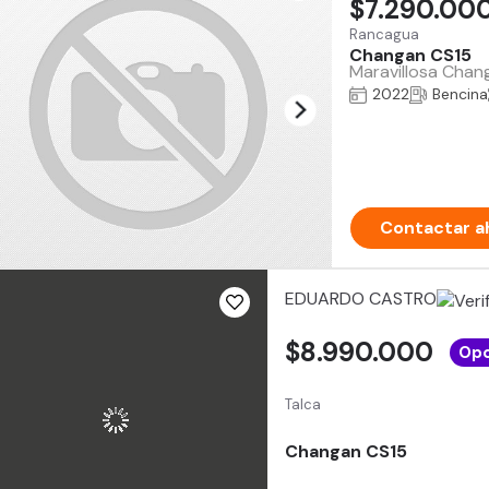
$7.290.00
Rancagua
Changan CS15
Maravillosa Chang
2022
Bencina
Contactar a
EDUARDO CASTRO
$8.990.000
Opo
Talca
Changan CS15