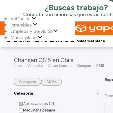
Vehículos
Inmuebles
Empleos y Servicios
Marketplace
Inmuebles
Vehículos
Empleos y Servicios
Marketplace
Changan CS15 en Chile
Inicio
Vehículos
Autos Usados
Changan
CS15
Exp
Changan
CS15
Categoría
Enco
Autos Usados (91)
Maquinaria pesada