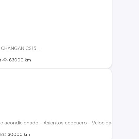
CHANGAN CS15 ...
al
63000 km
re acondicionado - Asientos ecocuero - Velocidad cruzero - l
l
30000 km