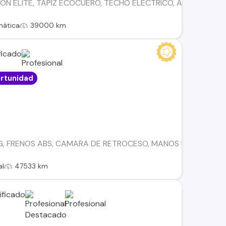
ÓN ELITE, TAPIZ ECOCUERO, TECHO ELECTRICO, AIRBAG FOR
mática
39000 km
rtunidad
G, FRENOS ABS, CAMARA DE RETROCESO, MANOS LIBRES, LLA
al
47533 km