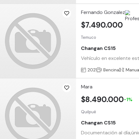
Fernando Gonzalez
$7.490.000
Temuco
Changan CS15
Vehículo en excelente esta
2021
Bencina
Manua
Mara
$8.490.000
-1%
Quilpué
Changan CS15
Documentación al día,úni