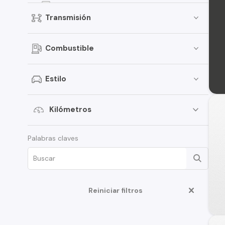
Alsvin
Transmisión
CS35 Plus
CV1
Combustible
MS201
CS75
Estilo
A500
CS1
Kilómetros
CX70T
Palabras claves
CS55 Plus
S200
X7 Plus
Reiniciar filtros
M201
S100