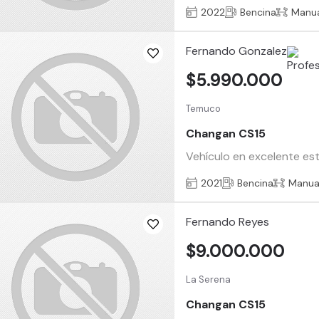
2022
Bencina
Manu
Fernando Gonzalez
$5.990.000
Temuco
Changan CS15
Vehículo en excelente esta
2021
Bencina
Manua
Fernando Reyes
$9.000.000
La Serena
Changan CS15