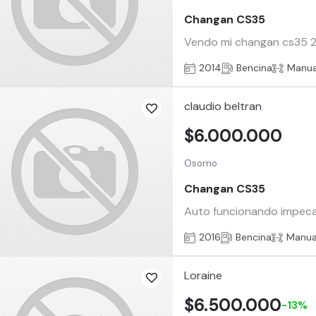
Changan CS35
Vendo mi changan cs35 20
2014
Bencina
Manua
claudio beltran
$6.000.000
Osorno
Changan CS35
Auto funcionando impecabl
2016
Bencina
Manua
Loraine
$6.500.000
-13%