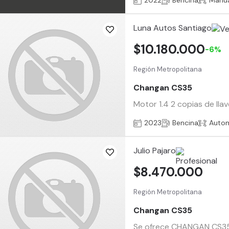
2022
Bencina
Manu
Luna Autos Santiago
$10.180.000
-6%
Región Metropolitana
Changan CS35
Motor 1.4 2 copias de lla
2023
Bencina
Auto
Julio Pajaro
$8.470.000
Región Metropolitana
Changan CS35
Se ofrece CHANGAN CS35 ve