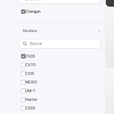
Changan
Modelo
CS35
CX70
CS15
MD201
UNI-T
Hunter
CS55