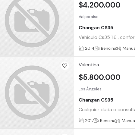
$4.200.000
Valparaíso
Changan CS35
Vehiculo Cs35 1.6 , confo
2014
Bencina
Manua
Valentina
$5.800.000
Los Ángeles
Changan CS35
Cualquier duda o consult
2017
Bencina
Manua