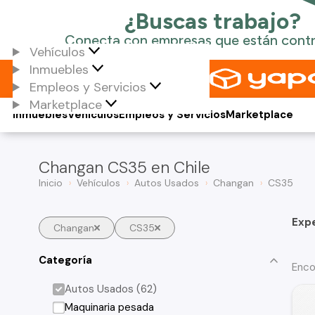
Vehículos
Inmuebles
Empleos y Servicios
Marketplace
Inmuebles
Vehículos
Empleos y Servicios
Marketplace
Changan CS35 en Chile
Inicio
Vehículos
Autos Usados
Changan
CS35
Exp
Changan
CS35
Categoría
Enco
Autos Usados (62)
Maquinaria pesada