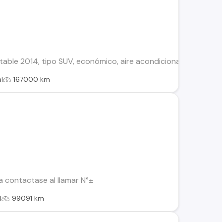
rtable 2014, tipo SUV, económico, aire acondicionado, sensor de
l
167000 km
a contactase al llamar N°±
l
99091 km