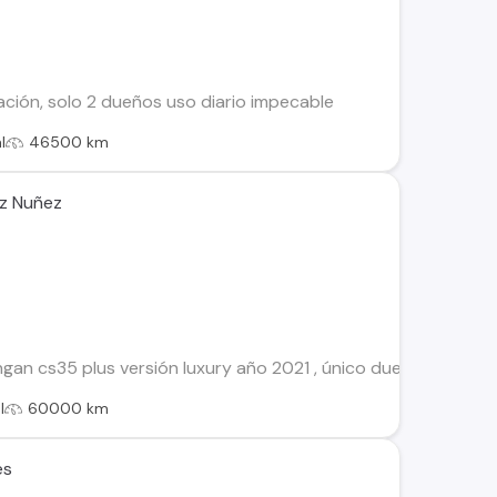
ción, solo 2 dueños uso diario impecable
l
46500 km
ez Nuñez
n cs35 plus versión luxury año 2021 , único dueño , papeles 
l
60000 km
es