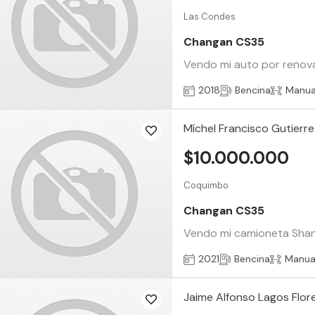
Las Condes
Changan CS35
Vendo mi auto por renova
2018
Bencina
Manua
Míchel Francisco Gutierr
$10.000.000
Coquimbo
Changan CS35
Vendo mi camioneta Shanga
2021
Bencina
Manua
Jaime Alfonso Lagos Flor