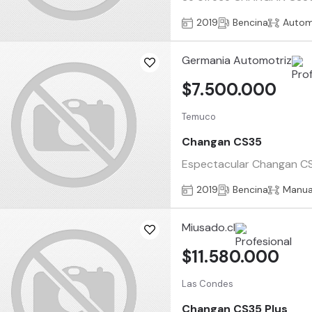
2019
Bencina
Autom
Germania Automotriz
$7.500.000
Temuco
Changan CS35
Espectacular Changan CS3
2019
Bencina
Manua
Miusado.cl
$11.580.000
Las Condes
Changan CS35 Plus