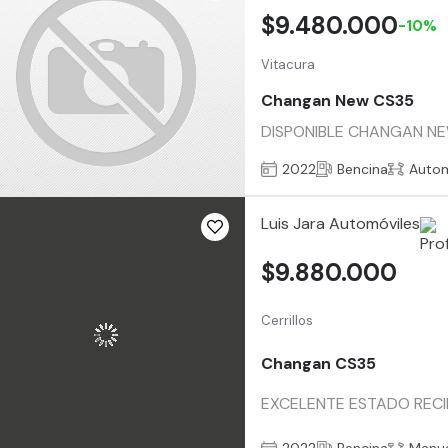
$9.480.000
-10%
Vitacura
Changan New CS35
DISPONIBLE CHANGAN NEW C
2022
Bencina
Auto
Luis Jara Automóviles
$9.880.000
Cerrillos
Changan CS35
EXCELENTE ESTADO RECI