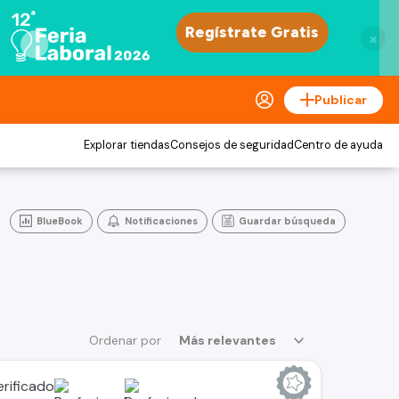
×
Publicar
Explorar tiendas
Consejos de seguridad
Centro de ayuda
BlueBook
Notificaciones
Guardar búsqueda
Ordenar por
Más relevantes