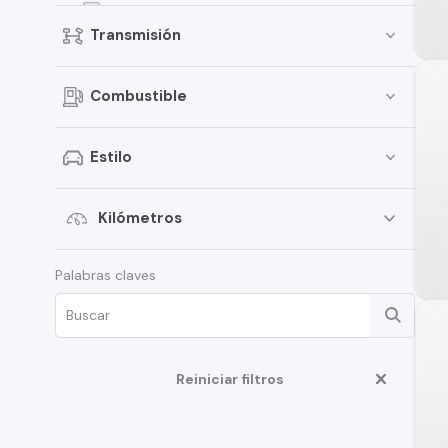
Alsvin
Transmisión
CS35 Plus
CV1
Combustible
MS201
CS75
Estilo
A500
CS1
Kilómetros
CX70T
Palabras claves
CS55 Plus
S200
X7 Plus
Reiniciar filtros
M201
S100