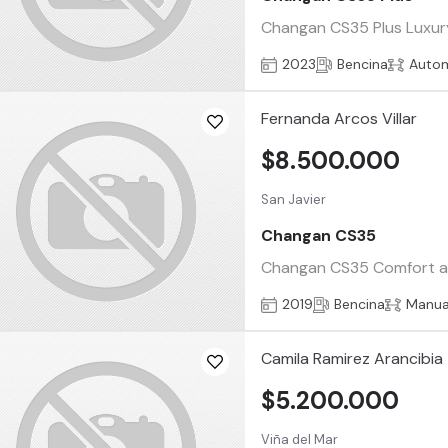
Changan CS35 Plus Luxury
2023
Bencina
Auto
Fernanda Arcos Villar
$8.500.000
San Javier
Changan CS35
Changan CS35 Comfort año
2019
Bencina
Manua
Camila Ramirez Arancibia
$5.200.000
Viña del Mar