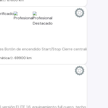
al
67600 km
ves Botón de encendido Start/Stop Cierre centralizado Aire 
mática
69900 km
rsión ELITE 1.6, equipamiento full cuero, techo y cámara, co