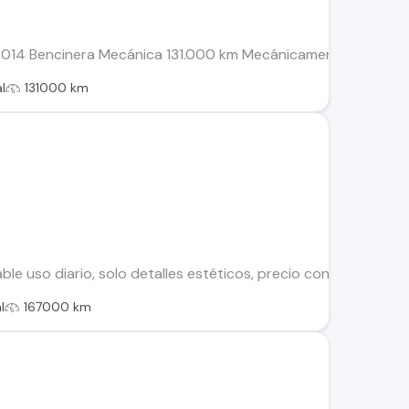
14 Bencinera Mecánica 131.000 km Mecánicamente Perfecto Toda
l
131000 km
e uso diario, solo detalles estéticos, precio conversable
l
167000 km