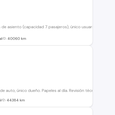
s de asiento (capacidad 7 pasajeros), único usuario, poco uso,
al
40060 km
 auto, único dueño. Papeles al día. Revisión técnica en el mes 
l
44384 km