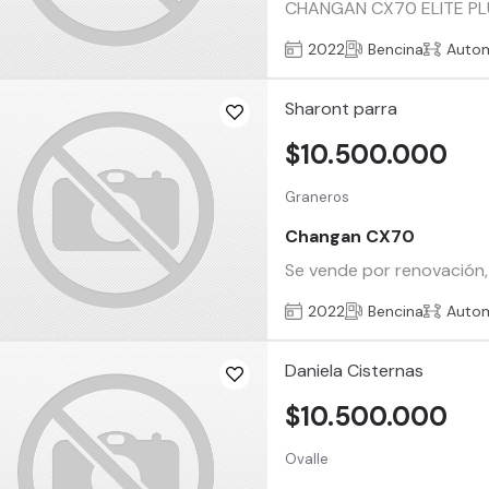
CHANGAN CX70 ELITE PLUS 
2022
Bencina
Auto
Sharont parra
$10.500.000
Graneros
Changan CX70
Se vende por renovación, 
2022
Bencina
Auto
Daniela Cisternas
$10.500.000
Ovalle