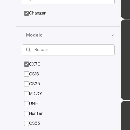
Changan
Modelo
CX70
CS15
CS35
MD201
UNI-T
Hunter
CS55