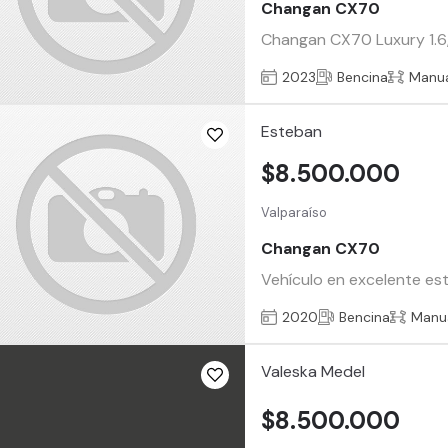
Changan CX70
Changan CX70 Luxury 1.6,
2023
Bencina
Manu
Esteban
$8.500.000
Valparaíso
Changan CX70
Vehículo en excelente es
2020
Bencina
Manu
Valeska Medel
$8.500.000