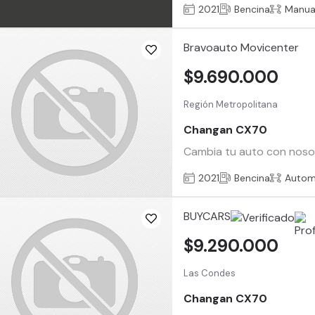
2021
Bencina
Manua
Bravoauto Movicenter
$9.690.000
Región Metropolitana
Changan CX70
Cambia tu auto con nosotr
2021
Bencina
Autom
BUYCARS
$9.290.000
Las Condes
Changan CX70