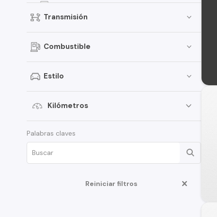
Alsvin
Transmisión
CS35 Plus
CV1
Combustible
MS201
CS75
Estilo
A500
CS1
Kilómetros
CX70T
Palabras claves
CS55 Plus
S200
X7 Plus
Reiniciar filtros
M201
S100