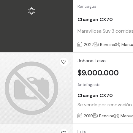
Rancagua
Changan CX70
Maravillosa Suv 3 corrida
2022
Bencina
Manu
Johana Leiva
$9.000.000
Antofagasta
Changan CX70
Se vende por renovación de
2019
Bencina
Manua
Luis