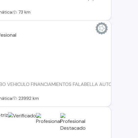
mática
73 km
BO VEHICULO FINANCIAMIENTOS FALABELLA AUTOFIN TANNE
mática
23992 km
triz