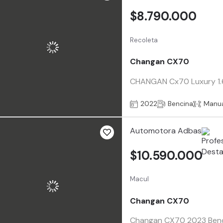
$8.790.000
Recoleta
Changan CX70
CHANGAN Cx70 Luxury 1.6 
2022
Bencina
Manu
Automotora Adbas
$10.590.000
Macul
Changan CX70
Changan CX70 2023 Bencin