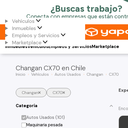
Vehículos
Inmuebles
Empleos y Servicios
Marketplace
Inmuebles
Vehículos
Empleos y Servicios
Marketplace
Changan CX70 en Chile
Inicio
Vehículos
Autos Usados
Changan
CX70
Exp
Changan
CX70
Categoría
Enco
Autos Usados (101)
Maquinaria pesada