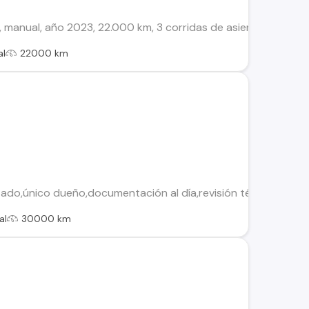
 manual, año 2023, 22.000 km, 3 corridas de asientos, único
al
22000 km
tado,único dueño,documentación al día,revisión técnica ener
al
30000 km