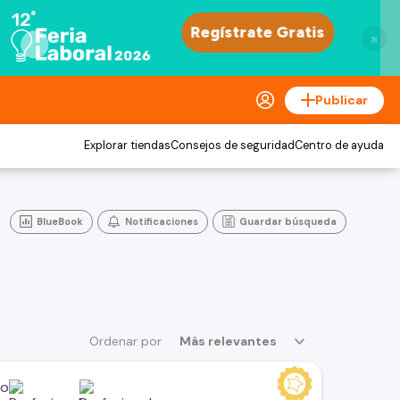
×
Publicar
Explorar tiendas
Consejos de seguridad
Centro de ayuda
BlueBook
Notificaciones
Guardar búsqueda
Ordenar por
Más relevantes