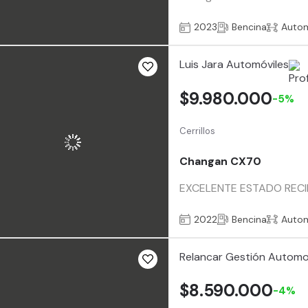
2023
Bencina
Auto
Luis Jara Automóviles
$9.980.000
-5%
Cerrillos
Changan CX70
EXCELENTE ESTADO RECI
2022
Bencina
Auto
Relancar Gestión Automo
$8.590.000
-4%