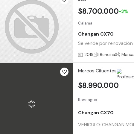
$8.700.000
-3%
Calama
Changan CX70
Se vende por renovación 
2019
Bencina
Manua
Marcos Cifuentes
$8.990.000
Rancagua
Changan CX70
VEHICULO: CHANGAN MO