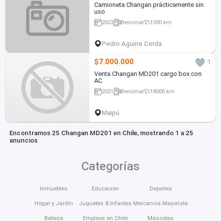
Camioneta Changan prácticamente sin
uso
2023
Bencina
1500 km
Pedro Aguirre Cerda
$7.000.000
1
Venta Changan MD201 cargo box con
AC
2021
Bencina
18000 km
Maipú
Encontramos 25 Changan MD201 en Chile, mostrando 1 a 25
anuncios
Categorías
Inmuebles
Educación
Deportes
Hogar y Jardín
Juguetes & Infantes
Mercancía Mayorista
Belleza
Empleos en Chile
Mascotas