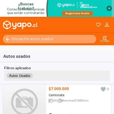
×
FILTRAR
Autos usados
Filtros aplicados
Autos Usados
$7.000.000
0
Camioneta
2022
Bencina
9000 km