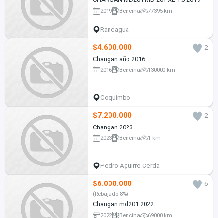
2019
Bencina
77395 km
Rancagua
$4.600.000
2
Changan año 2016
2016
Bencina
130000 km
Coquimbo
$7.200.000
2
Changan 2023
2023
Bencina
1 km
Pedro Aguirre Cerda
$6.000.000
6
(Rebajado 8%)
Changan md201 2022
2022
Bencina
69000 km