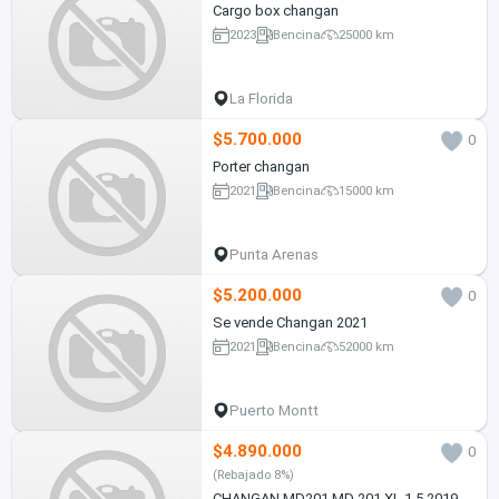
Cargo box changan
2023
Bencina
25000 km
La Florida
$5.700.000
0
Porter changan
2021
Bencina
15000 km
Punta Arenas
$5.200.000
0
Se vende Changan 2021
2021
Bencina
52000 km
Puerto Montt
$4.890.000
0
(Rebajado 8%)
CHANGAN MD201 MD 201 XL 1.5 2019