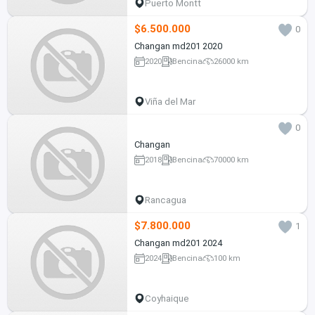
Puerto Montt
$6.500.000
0
Changan md201 2020
2020
Bencina
26000 km
Viña del Mar
0
Changan
2018
Bencina
70000 km
Rancagua
$7.800.000
1
Changan md201 2024
2024
Bencina
100 km
Coyhaique