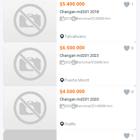
$5.400.000
1
Changan md201 2018
2018
Bencina
35000 km
Talcahuano
$6.500.000
6
Changan md201 2023
2023
Bencina
5000 km
Puerto Montt
$4.500.000
0
Changan md201 2020
2020
Bencina
140000 km
Ovalle
1