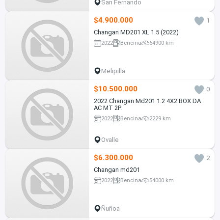
San Fernando
$4.900.000
1
Changan MD201 XL 1.5 (2022)
2022
Bencina
64900 km
Melipilla
$10.500.000
0
2022 Changan Md201 1.2 4X2 BOX DA
AC MT 2P.
2022
Bencina
2229 km
Ovalle
$6.300.000
2
Changan md201
2022
Bencina
54000 km
Ñuñoa