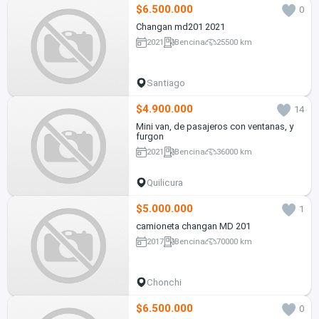
$6.500.000
0
Changan md201 2021
2021
Bencina
25500 km
Santiago
$4.900.000
14
Mini van, de pasajeros con ventanas, y
furgon
2021
Bencina
36000 km
Quilicura
$5.000.000
1
camioneta changan MD 201
2017
Bencina
70000 km
Chonchi
$6.500.000
0