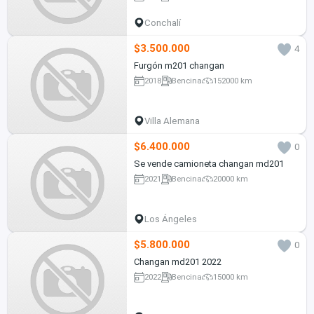
Conchalí
$3.500.000
4
Furgón m201 changan
2018
Bencina
152000 km
Villa Alemana
$6.400.000
0
Se vende camioneta changan md201
2021
Bencina
20000 km
Los Ángeles
$5.800.000
0
Changan md201 2022
2022
Bencina
15000 km