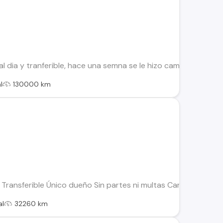
dia y tranferible, hace una semna se le hizo cambio de aceite y
l
130000 km
Transferible Único dueño Sin partes ni multas Carga 800 kil
al
32260 km