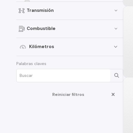
CS55
Transmisión
Alsvin
CS35 Plus
Combustible
CV1
CS75
Kilómetros
A500
Palabras claves
CS1
CX70T
CS55 Plus
S200
Reiniciar filtros
M201
S100
UNI-K