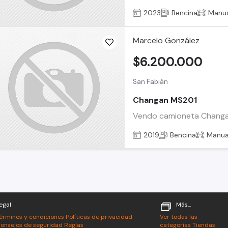
2023
Bencina
Manu
Marcelo González
$6.200.000
San Fabián
Changan MS201
Vendo camioneta Changan 
2019
Bencina
Manua
egal
Más...
érminos y condiciones
Políticas de privacidad
Ver todas las
onsejos de seguridad
Reglas
categorías
Tiendas