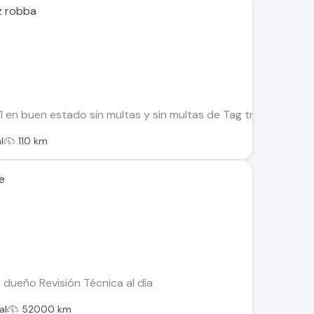
z robba
en buen estado sin multas y sin multas de Tag transferible
l
110 km
e
 dueño Revisión Técnica al día
al
52000 km