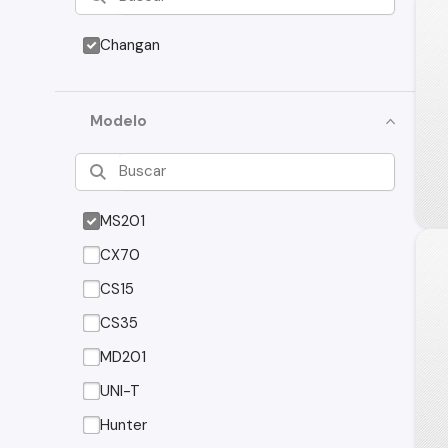
Changan
Modelo
MS201
CX70
CS15
CS35
MD201
UNI-T
Hunter