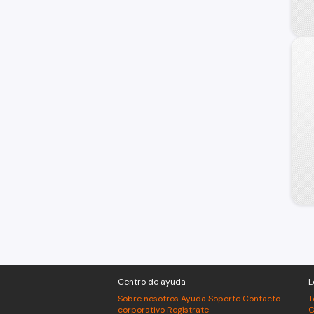
X7 Plus
Centro de ayuda
L
Sobre nosotros
Ayuda
Soporte
Contacto
T
corporativo
Regístrate
C