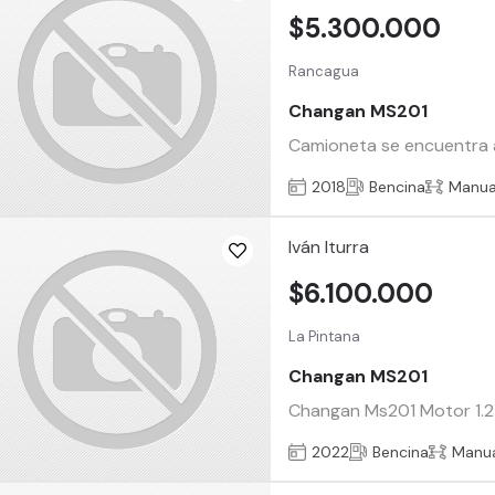
$5.300.000
Rancagua
Changan MS201
Camioneta se encuentra al 
2018
Bencina
Manua
Iván Iturra
$6.100.000
La Pintana
Changan MS201
Changan Ms201 Motor 1.2 
2022
Bencina
Manu