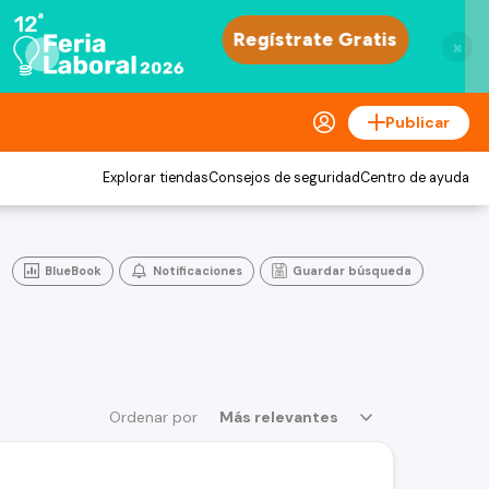
×
Publicar
Explorar tiendas
Consejos de seguridad
Centro de ayuda
BlueBook
Notificaciones
Guardar búsqueda
Ordenar por
Más relevantes