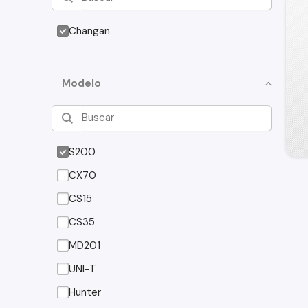
Changan
Modelo
S200
CX70
CS15
CS35
MD201
UNI-T
Hunter