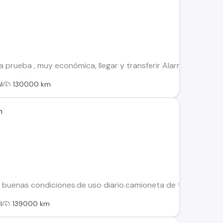
a prueba , muy económica, llegar y transferir Alarma, cierre c
l
130000 km
n
uenas condiciones.de uso diario.camioneta de trabajo.papele
l
139000 km