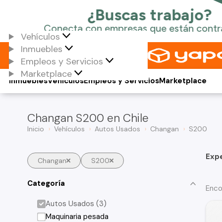
Vehículos
Inmuebles
Empleos y Servicios
Marketplace
Inmuebles
Vehículos
Empleos y Servicios
Marketplace
Changan S200 en Chile
Inicio
Vehículos
Autos Usados
Changan
S200
Exp
Changan
S200
Categoría
Enco
Autos Usados (3)
Maquinaria pesada