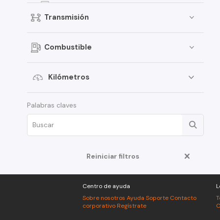
CS55
Transmisión
Alsvin
CS35 Plus
Combustible
CV1
MS201
Kilómetros
CS75
Palabras claves
A500
CS1
CX70T
CS55 Plus
Reiniciar filtros
M201
Centro de ayuda
L
S100
Sobre nosotros
Ayuda
Soporte
Contacto
T
UNI-K
corporativo
Regístrate
C