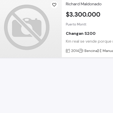
Richard Maldonado
$3.300.000
Puerto Montt
Changan S200
Km real se vende porque 
2014
Bencina
Manua