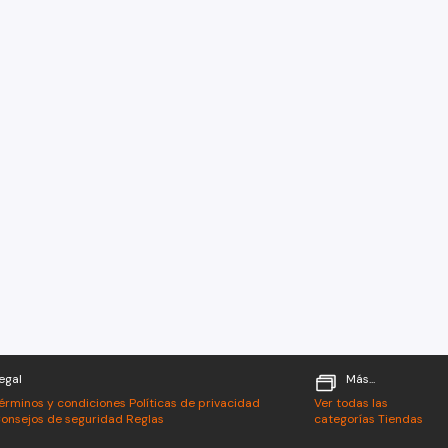
egal
Más...
érminos y condiciones
Políticas de privacidad
Ver todas las
onsejos de seguridad
Reglas
categorías
Tiendas