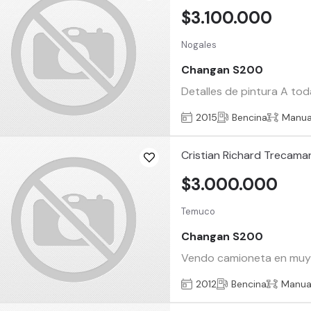
$3.100.000
Nogales
Changan S200
Detalles de pintura A tod
2015
Bencina
Manua
Cristian Richard Trecama
$3.000.000
Temuco
Changan S200
Vendo camioneta en muy b
2012
Bencina
Manua