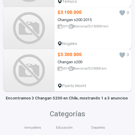
Temuco
$3.100.000
3
Changan s200 2015
2015
Bencina
130000 km
Nogales
$3.300.000
3
Changan s200
2014
Bencina
74000 km
Puerto Montt
Encontramos 3 Changan S200 en Chile, mostrando 1 a 3 anuncios
Categorías
Inmuebles
Educación
Deportes