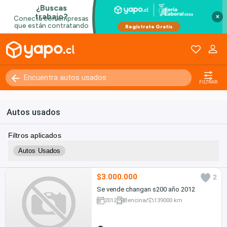
×
FILTRAR
Autos usados
Filtros aplicados
Autos Usados
$3.000.000
2
Se vende changan s200 año 2012
2012
Bencina
139000 km