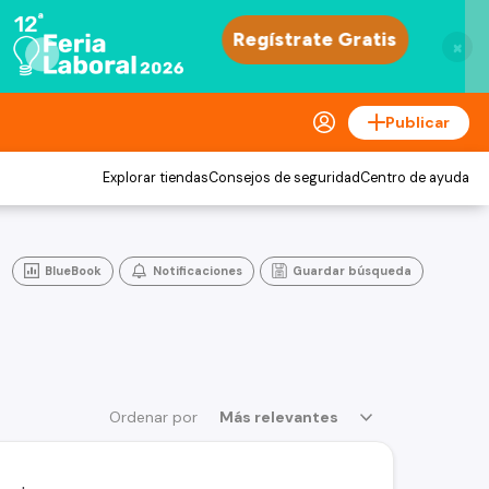
×
Publicar
Explorar tiendas
Consejos de seguridad
Centro de ayuda
BlueBook
Notificaciones
Guardar búsqueda
Ordenar por
Más relevantes