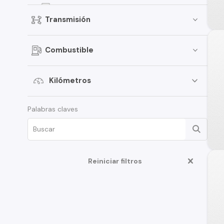
Arrizo 3
Transmisión
Tiggo 7
K60
Combustible
Arrizo 5
S21
Kilómetros
Tiggo
Palabras claves
Tiggo 3 Pro
Grand Tiggo
Reiniciar filtros