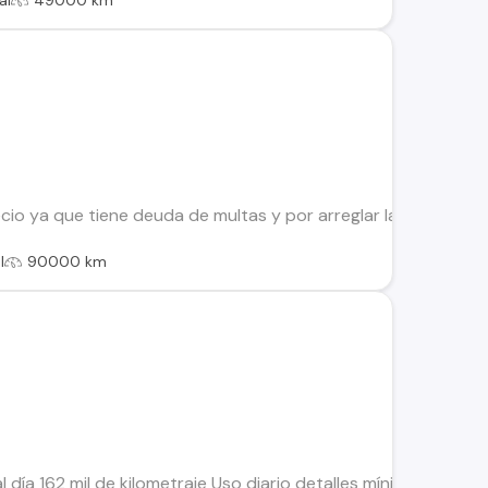
al
49000 km
cio ya que tiene deuda de multas y por arreglar la caja que
l
90000 km
 día 162 mil de kilometraje Uso diario detalles mínimos, solo e