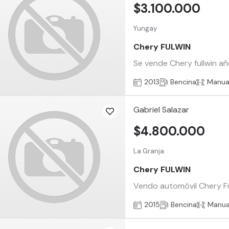
$3.100.000
Yungay
Chery FULWIN
Se vende Chery fullwin añ
2013
Bencina
Manua
Gabriel Salazar
$4.800.000
La Granja
Chery FULWIN
Vendo automóvil Chery Ful
2015
Bencina
Manua