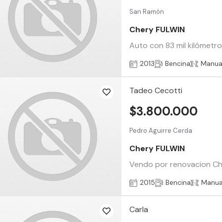
San Ramón
Chery FULWIN
Auto con 83 mil kilómetr
2013
Bencina
Manua
Tadeo Cecotti
$3.800.000
Pedro Aguirre Cerda
Chery FULWIN
Vendo por renovacion Che
2015
Bencina
Manua
Carla