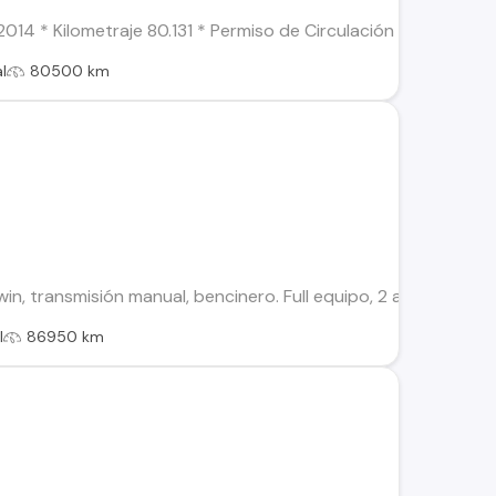
4 * Kilometraje 80.131 * Permiso de Circulación 2025 al día. *
l
80500 km
n, transmisión manual, bencinero. Full equipo, 2 airbags, sin 
l
86950 km