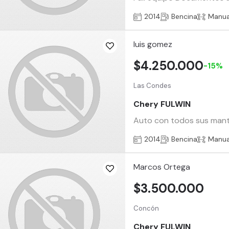
2014
Bencina
Manua
luis gomez
$4.250.000
-15%
Las Condes
Chery FULWIN
Auto con todos sus manten
2014
Bencina
Manua
Marcos Ortega
$3.500.000
Concón
Chery FULWIN