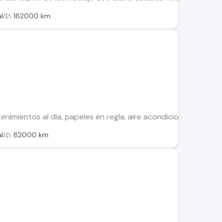
l
162000 km
imientos al día, papeles en regla, aire acondicionado en excele
l
82000 km