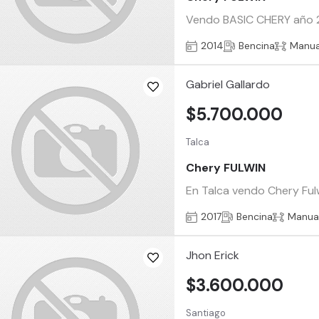
Vendo BASIC CHERY año 201
2014
Bencina
Manua
Gabriel Gallardo
$5.700.000
Talca
Chery FULWIN
En Talca vendo Chery Fulwi
2017
Bencina
Manua
Jhon Erick
$3.600.000
Santiago