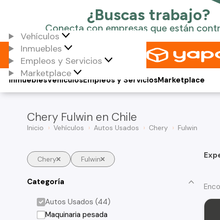
Vehículos
Inmuebles
Empleos y Servicios
Marketplace
Inmuebles
Vehículos
Empleos y Servicios
Marketplace
Chery Fulwin en Chile
Inicio
Vehículos
Autos Usados
Chery
Fulwin
Exp
Chery
Fulwin
Categoría
Enco
Autos Usados (44)
Maquinaria pesada