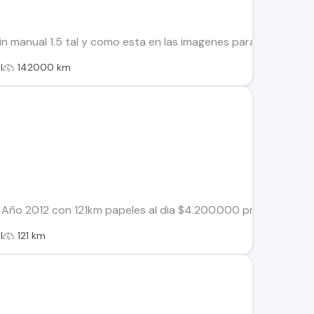
in manual 1.5 tal y como esta en las imagenes para mayor inf
l
142000 km
5 Año 2012 con 121km papeles al dia $4.200.000 precio conve
l
121 km