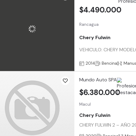
$4.490.000
Rancagua
Chery Fulwin
VEHICULO: CHERY MODELO
2014
Bencina
Manua
Mundo Auto SPA
$6.380.000
Macul
Chery Fulwin
CHERY FULWIN 2 – AÑO 202