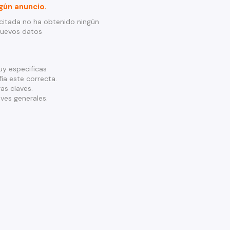
gún anuncio.
citada no ha obtenido ningún
nuevos datos
y especificas
ía este correcta.
as claves.
ves generales.