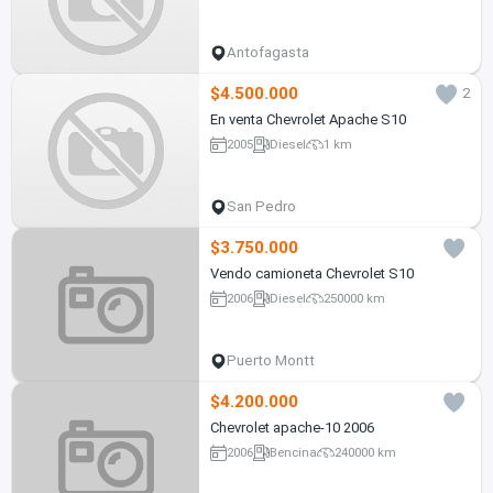
Antofagasta
$4.500.000
2
En venta Chevrolet Apache S10
2005
Diesel
1 km
San Pedro
$3.750.000
Vendo camioneta Chevrolet S10
2006
Diesel
250000 km
Puerto Montt
$4.200.000
Chevrolet apache-10 2006
2006
Bencina
240000 km