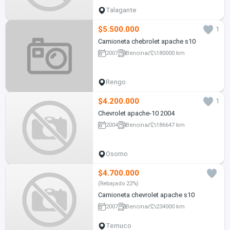
Talagante
$5.500.000
1
Camioneta chebrolet apache s10
2007
Bencina
180000 km
Rengo
$4.200.000
1
Chevrolet apache-10 2004
2004
Bencina
186647 km
Osorno
$4.700.000
(Rebajado 22%)
Camioneta chevrolet apache s10
2007
Bencina
234000 km
Temuco