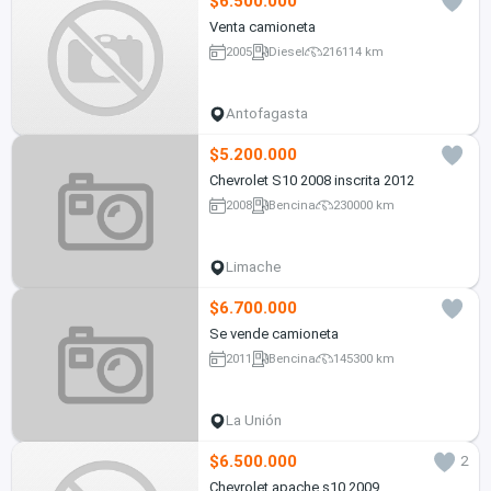
$6.500.000
Venta camioneta
2005
Diesel
216114 km
Antofagasta
$5.200.000
Chevrolet S10 2008 inscrita 2012
2008
Bencina
230000 km
Limache
$6.700.000
Se vende camioneta
2011
Bencina
145300 km
La Unión
$6.500.000
2
Chevrolet apache s10 2009