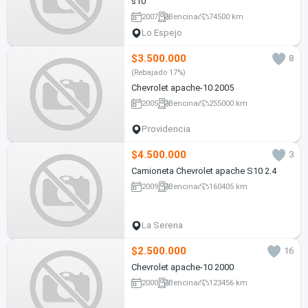
s10
2007
Bencina
74500 km
Lo Espejo
$3.500.000
8
(Rebajado 17%)
Chevrolet apache-10 2005
2005
Bencina
255000 km
Providencia
$4.500.000
3
Camioneta Chevrolet apache S10 2.4
2009
Bencina
160405 km
La Serena
$2.500.000
16
Chevrolet apache-10 2000
2000
Bencina
123456 km