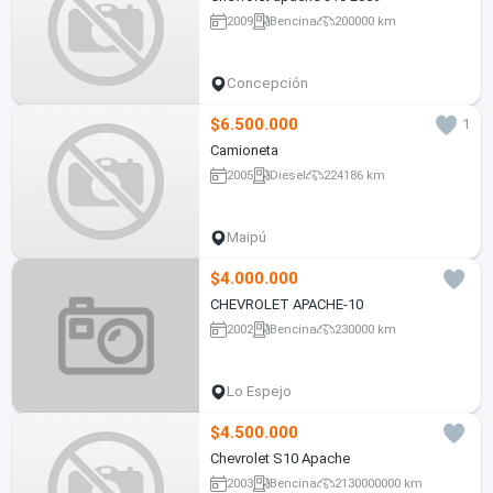
2009
Bencina
200000 km
Concepción
$6.500.000
1
Camioneta
2005
Diesel
224186 km
Maipú
$4.000.000
CHEVROLET APACHE-10
2002
Bencina
230000 km
Lo Espejo
$4.500.000
Chevrolet S10 Apache
2003
Bencina
2130000000 km