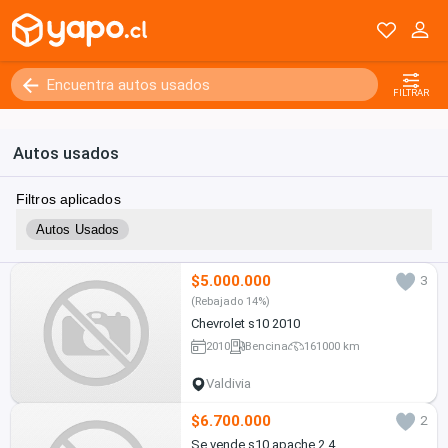
FILTRAR
Autos usados
Filtros aplicados
Autos Usados
$5.000.000
3
(Rebajado 14%)
Chevrolet s10 2010
2010
Bencina
161000 km
Valdivia
$6.700.000
2
Se vende s10 apache 2.4