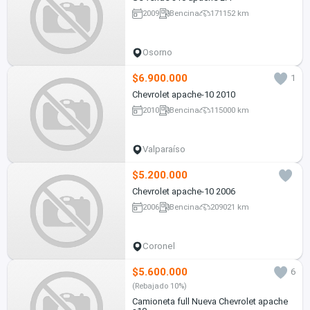
2009
Bencina
171152 km
Osorno
$6.900.000
1
Chevrolet apache-10 2010
2010
Bencina
115000 km
Valparaíso
$5.200.000
Chevrolet apache-10 2006
2006
Bencina
209021 km
Coronel
$5.600.000
6
(Rebajado 10%)
Camioneta full Nueva Chevrolet apache