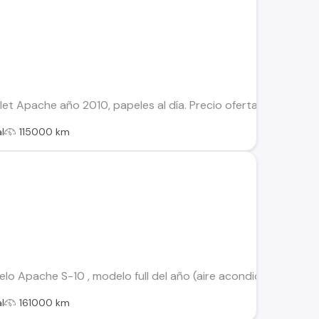
t Apache año 2010, papeles al día. Precio oferta $6.900.000
l
115000 km
 Apache S-10 , modelo full del año (aire acondicionado, cierr
l
161000 km