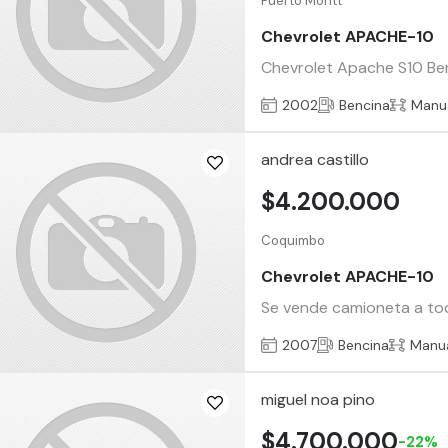
Puerto Montt
Chevrolet APACHE-10
Chevrolet Apache S10 Be
2002
Bencina
Manu
andrea castillo
$4.200.000
Coquimbo
Chevrolet APACHE-10
Se vende camioneta a tod
2007
Bencina
Manu
miguel noa pino
$4.700.000
-22%