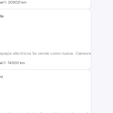
al
209021 km
da
espejos eléctricos Se vende como nueva . Camioneta Chevrole
al
74500 km
ez