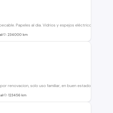
cable. Papeles al dia. Vidrios y espejos eléctricos. Aire ac
al
234000 km
r renovacion, solo uso familiar, en buen estado, se puede ver 
al
123456 km