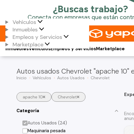
Vehículos
Inmuebles
Empleos y Servicios
Marketplace
Inmuebles
Vehículos
Empleos y Servicios
Marketplace
Autos usados Chevrolet "apache 10" e
Inicio
Vehículos
Autos Usados
Chevrolet
Exp
apache 10
Chevrolet
Categoría
Enco
anun
Autos Usados (24)
Maquinaria pesada