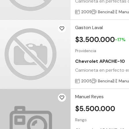
Camioneta en perfectas co
2009
Bencina
Manu
Gaston Laval
$3.500.000
-17%
Providencia
Chevrolet APACHE-10
Camioneta en perfecto esta
2005
Bencina
Manu
Manuel Reyes
$5.500.000
Rengo