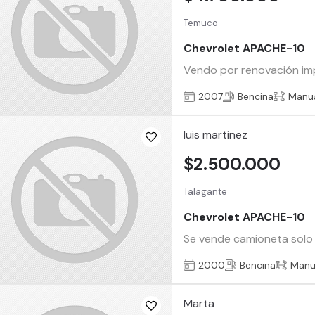
Temuco
Chevrolet APACHE-10
Vendo por renovación impe
2007
Bencina
Manu
luis martinez
$2.500.000
Talagante
Chevrolet APACHE-10
Se vende camioneta solo po
2000
Bencina
Manu
Marta