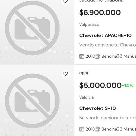
$6.900.000
Valparaíso
Chevrolet APACHE-10
Vendo camioneta Chevrole
2010
Bencina
Manua
cgsr
$5.000.000
-14%
Valdivia
Chevrolet S-10
Se vende camioneta modelo
2010
Bencina
Manua