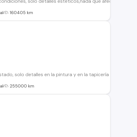
ndiciones, solo detalles estéticos,nada que afecte su funcion
al
160405 km
do, solo detalles en la pintura y en la tapicería por los años 
al
255000 km