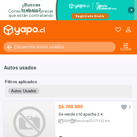
×
FILTRAR
Autos usados
Filtros aplicados
Autos Usados
$6.700.000
2
Se vende s10 apache 2.4
2009
Bencina
171152 km