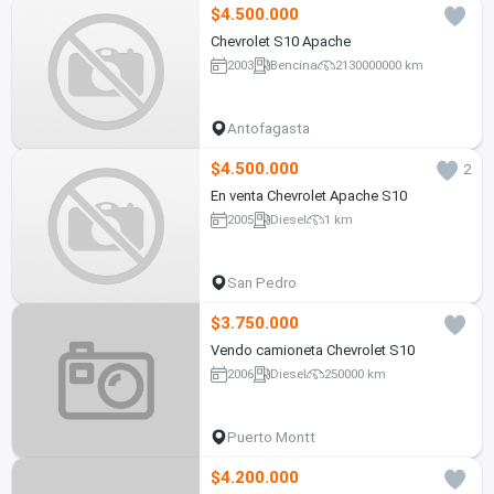
$4.500.000
Chevrolet S10 Apache
2003
Bencina
2130000000 km
Antofagasta
$4.500.000
2
En venta Chevrolet Apache S10
2005
Diesel
1 km
San Pedro
$3.750.000
Vendo camioneta Chevrolet S10
2006
Diesel
250000 km
Puerto Montt
$4.200.000