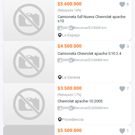
$5.600.000
6
(Rebajado 10%)
Camioneta full Nueva Chevrolet apache
s10
2007
Bencina
74500 km
Lo Espejo
$4.500.000
3
Camioneta Chevrolet apache S10 2.4
2009
Bencina
160405 km
La Serena
$3.500.000
7
(Rebajado 17%)
Chevrolet apache-10 2005
2005
Bencina
255000 km
Providencia
$5.500.000
1