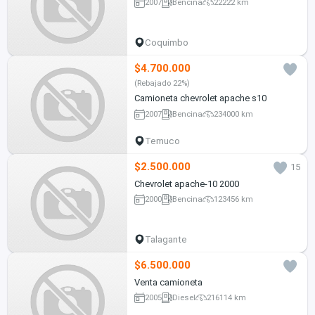
2007
Bencina
22222 km
Coquimbo
$4.700.000
(Rebajado 22%)
Camioneta chevrolet apache s10
2007
Bencina
234000 km
Temuco
$2.500.000
15
Chevrolet apache-10 2000
2000
Bencina
123456 km
Talagante
$6.500.000
Venta camioneta
2005
Diesel
216114 km