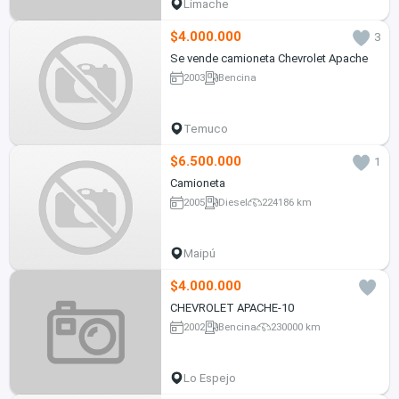
Limache
$4.000.000
3
Se vende camioneta Chevrolet Apache
2003
Bencina
Temuco
$6.500.000
1
Camioneta
2005
Diesel
224186 km
Maipú
$4.000.000
CHEVROLET APACHE-10
2002
Bencina
230000 km
Lo Espejo