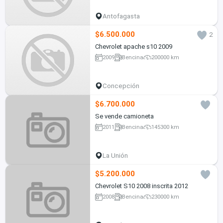
Antofagasta
$6.500.000
2
Chevrolet apache s10 2009
2009
Bencina
200000 km
Concepción
$6.700.000
Se vende camioneta
2011
Bencina
145300 km
La Unión
$5.200.000
Chevrolet S10 2008 inscrita 2012
2008
Bencina
230000 km