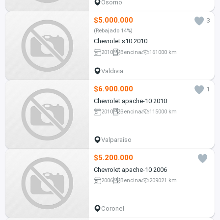
Osorno
$5.000.000
3
(Rebajado 14%)
Chevrolet s10 2010
2010
Bencina
161000 km
Valdivia
$6.900.000
1
Chevrolet apache-10 2010
2010
Bencina
115000 km
Valparaíso
$5.200.000
Chevrolet apache-10 2006
2006
Bencina
209021 km
Coronel