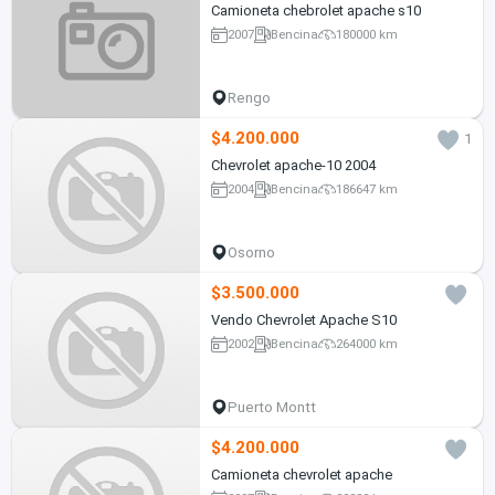
Camioneta chebrolet apache s10
2007
Bencina
180000 km
Rengo
$4.200.000
1
Chevrolet apache-10 2004
2004
Bencina
186647 km
Osorno
$3.500.000
Vendo Chevrolet Apache S10
2002
Bencina
264000 km
Puerto Montt
$4.200.000
Camioneta chevrolet apache