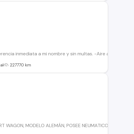
sferencia inmediata a mi nombre y sin multas. -Aire acondicion
al
227770 km
RT WAGON, MODELO ALEMÁN, POSEE NEUMATICOS NUEVOS, 100