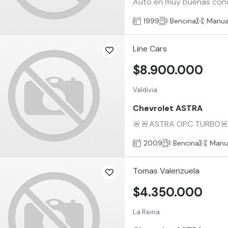
Auto en muy buenas condici
1999
Bencina
Manua
Line Cars
$8.900.000
Valdivia
Chevrolet ASTRA
🚨🚨️ASTRA OPC TURBO🚨🚨
2009
Bencina
Manu
Tomas Valenzuela
$4.350.000
La Reina