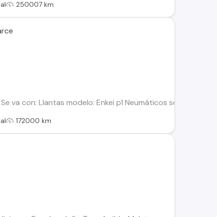
al
250007 km
arce
 Se va con: Llantas modelo: Enkei p1 Neumáticos semi slick Silen
al
172000 km