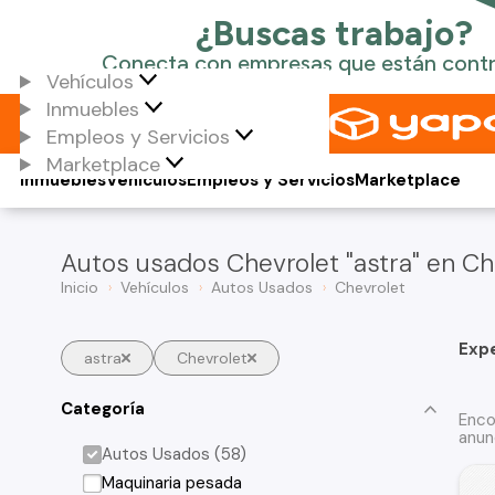
Vehículos
Inmuebles
Empleos y Servicios
Marketplace
Inmuebles
Vehículos
Empleos y Servicios
Marketplace
Autos usados Chevrolet "astra" en Ch
Inicio
Vehículos
Autos Usados
Chevrolet
Exp
astra
Chevrolet
Categoría
Enco
anun
Autos Usados (58)
Maquinaria pesada