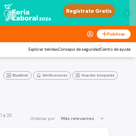
×
Publicar
Explorar tiendas
Consejos de seguridad
Centro de ayuda
BlueBook
Notificaciones
Guardar búsqueda
1 a 25
Ordenar por
Más relevantes