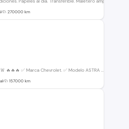
ones. Papeles al día. Transferible. Maletero amplio. Tapiz en 
l
270000 km
 🔥🔥🔥 ✅️ Marca Chevrolet. ✅️ Modelo ASTRA ...
al
157000 km