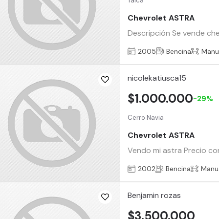
Talca
Chevrolet ASTRA
Descripción Se vende chev
2005
Bencina
Manu
nicolekatiusca15
$1.000.000
-29%
Cerro Navia
Chevrolet ASTRA
Vendo mi astra Precio co
2002
Bencina
Manu
Benjamin rozas
$3.500.000