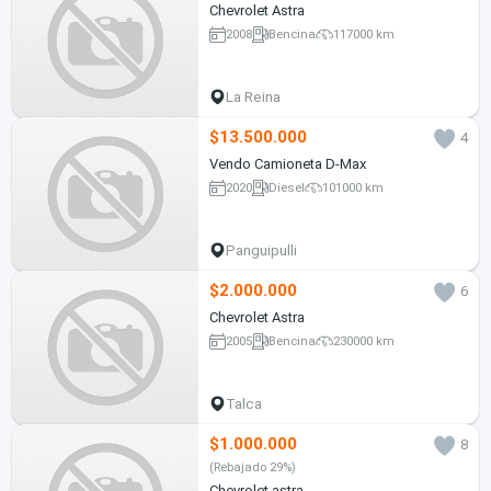
Chevrolet Astra
2008
Bencina
117000 km
La Reina
$13.500.000
4
Vendo Camioneta D-Max
2020
Diesel
101000 km
Panguipulli
$2.000.000
6
Chevrolet Astra
2005
Bencina
230000 km
Talca
$1.000.000
8
(Rebajado 29%)
Chevrolet astra