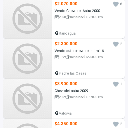
$2.070.000
6
Vendo Chevrolet Astra 2000
2000
Bencina
172000 km
Rancagua
$2.300.000
2
Vendo auto chevrolet astra1.6
1999
Bencina
270000 km
Padre las Casas
$8.900.000
1
Chevrolet astra 2009
2009
Bencina
157000 km
Valdivia
$4.350.000
2