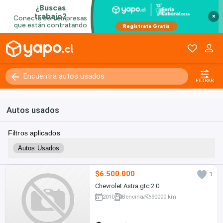
×
FILTRAR
Autos usados
Filtros aplicados
Autos Usados
$6.500.000
1
Chevrolet Astra gtc 2.0
2010
Bencina
90000 km