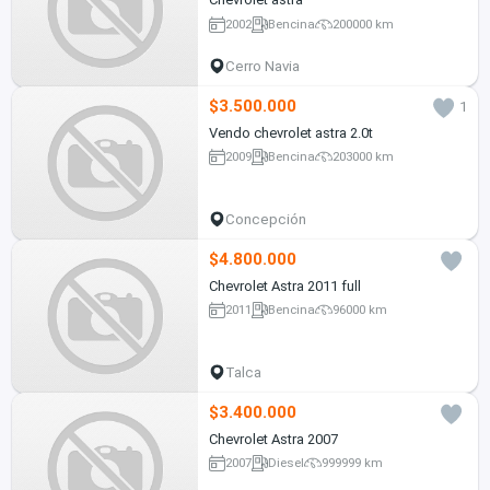
2002
Bencina
200000 km
Cerro Navia
$3.500.000
1
Vendo chevrolet astra 2.0t
2009
Bencina
203000 km
Concepción
$4.800.000
Chevrolet Astra 2011 full
2011
Bencina
96000 km
Talca
$3.400.000
Chevrolet Astra 2007
2007
Diesel
999999 km