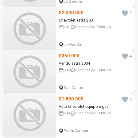
La Serena
$2.000.000
1
Chevrolet astra 2001
2001
Bencina
198000 km
La Florida
$350.000
4
Vendo astra 2004
2004
Bencina
100000 km
San Carlos
$1.850.000
2
Auto chevrolet equipo a gas
2006
Bencina
200000 km
Punta Arenas