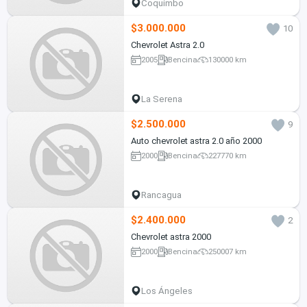
Coquimbo
$3.000.000
10
Chevrolet Astra 2.0
2005
Bencina
130000 km
La Serena
$2.500.000
9
Auto chevrolet astra 2.0 año 2000
2000
Bencina
227770 km
Rancagua
$2.400.000
2
Chevrolet astra 2000
2000
Bencina
250007 km
Los Ángeles