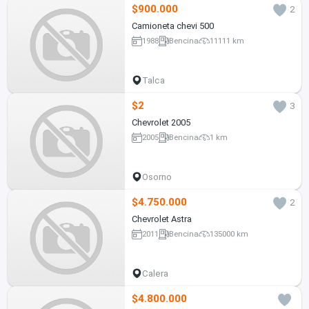
$900.000
2
Camioneta chevi 500
1988
Bencina
11111 km
Talca
$2
3
Chevrolet 2005
2005
Bencina
1 km
Osorno
$4.750.000
2
Chevrolet Astra
2011
Bencina
135000 km
Calera
$4.800.000