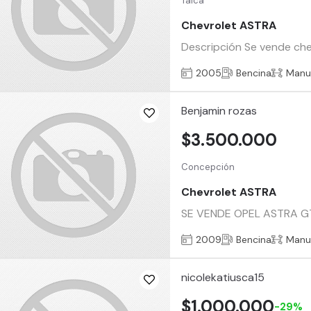
Talca
Chevrolet ASTRA
Descripción Se vende chev
2005
Bencina
Manu
Benjamin rozas
$3.500.000
Concepción
Chevrolet ASTRA
SE VENDE OPEL ASTRA GTC 
2009
Bencina
Manu
nicolekatiusca15
$1.000.000
-29%