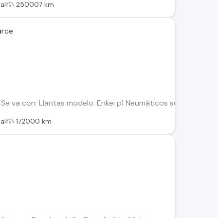
al
250007 km
arce
 Se va con: Llantas modelo: Enkei p1 Neumáticos semi slick Silen
al
172000 km