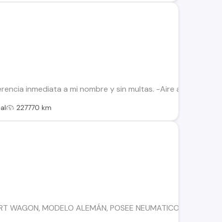
sferencia inmediata a mi nombre y sin multas. -Aire acondicion
al
227770 km
RT WAGON, MODELO ALEMÁN, POSEE NEUMATICOS NUEVOS, 100