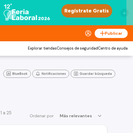
×
Publicar
Explorar tiendas
Consejos de seguridad
Centro de ayuda
BlueBook
Notificaciones
Guardar búsqueda
1 a 25
Ordenar por
Más relevantes