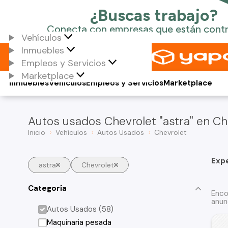
Vehículos
Inmuebles
Empleos y Servicios
Marketplace
Inmuebles
Vehículos
Empleos y Servicios
Marketplace
Autos usados Chevrolet "astra" en Ch
Inicio
Vehículos
Autos Usados
Chevrolet
Exp
astra
Chevrolet
Categoría
Enco
anun
Autos Usados (58)
Maquinaria pesada