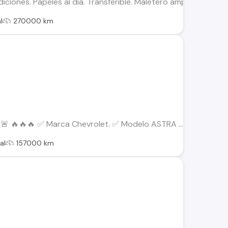
ones. Papeles al día. Transferible. Maletero amplio. Tapiz en 
l
270000 km
 🔥🔥🔥 ✅️ Marca Chevrolet. ✅️ Modelo ASTRA ...
al
157000 km