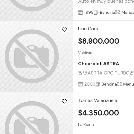
Auto en muy buenas condici
1999
Bencina
Manua
Line Cars
$8.900.000
Valdivia
Chevrolet ASTRA
🚨🚨️ASTRA OPC TURBO🚨🚨
2009
Bencina
Manu
Tomas Valenzuela
$4.350.000
La Reina