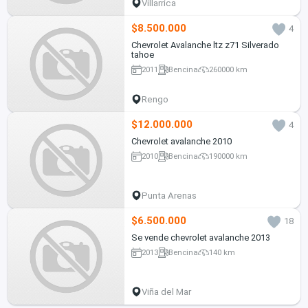
Villarrica
$8.500.000
4
Chevrolet Avalanche ltz z71 Silverado
tahoe
2011
Bencina
260000 km
Rengo
$12.000.000
4
Chevrolet avalanche 2010
2010
Bencina
190000 km
Punta Arenas
$6.500.000
18
Se vende chevrolet avalanche 2013
2013
Bencina
140 km
Viña del Mar