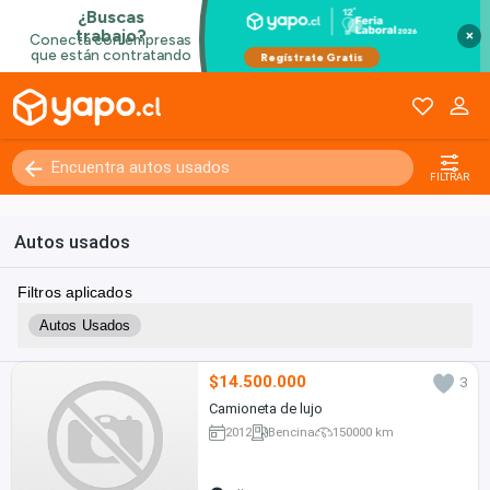
×
FILTRAR
Autos usados
Filtros aplicados
Autos Usados
$14.500.000
3
Camioneta de lujo
2012
Bencina
150000 km