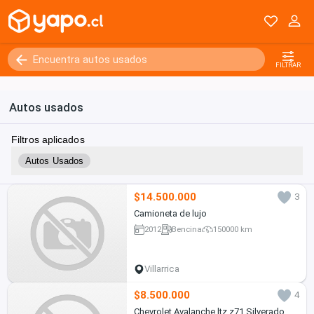
FILTRAR
Autos usados
Filtros aplicados
Autos Usados
$14.500.000
3
Camioneta de lujo
2012
Bencina
150000 km
Villarrica
$8.500.000
4
Chevrolet Avalanche ltz z71 Silverado