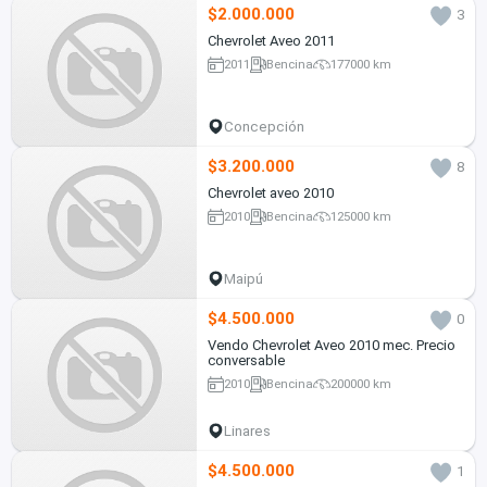
$2.000.000
3
Chevrolet Aveo 2011
2011
Bencina
177000 km
Concepción
$3.200.000
8
Chevrolet aveo 2010
2010
Bencina
125000 km
Maipú
$4.500.000
0
Vendo Chevrolet Aveo 2010 mec. Precio
conversable
2010
Bencina
200000 km
Linares
$4.500.000
1