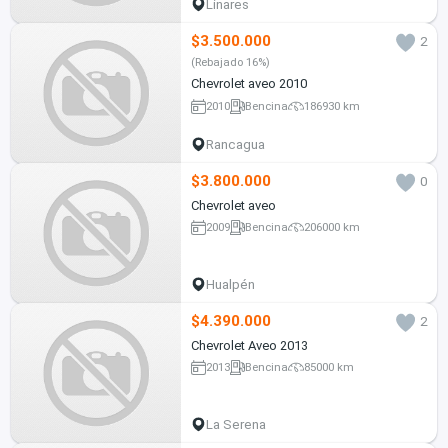
Linares
$3.500.000
2
(Rebajado 16%)
Chevrolet aveo 2010
2010
Bencina
186930 km
Rancagua
$3.800.000
0
Chevrolet aveo
2009
Bencina
206000 km
Hualpén
$4.390.000
2
Chevrolet Aveo 2013
2013
Bencina
85000 km
La Serena