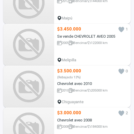
2012
Bencina
144000 km
Maipú
$3.450.000
1
Se vende CHEVROLET AVEO 2005
2005
Bencina
122000 km
Melipilla
$3.500.000
0
(Rebajado 13%)
Chevrolet aveo 2010
2010
Bencina
205000 km
Chiguayante
$3.000.000
2
Chevrolet aveo 2008
2008
Bencina
184000 km