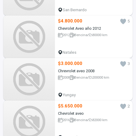
San Bernardo
$4.800.000
5
Chevrolet Aveo año 2012
2012
Bencina
80000 km
Natales
$3.000.000
3
Chrevrolet aveo 2008
2008
Bencina
200000 km
Yungay
$5.650.000
2
Chevrolet aveo
2016
Bencina
82000 km