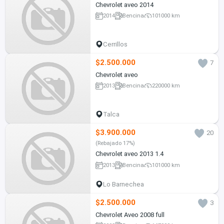
Chevrolet aveo 2014
2014
Bencina
101000 km
Cerrillos
$2.500.000
7
Chevrolet aveo
2013
Bencina
220000 km
Talca
$3.900.000
20
(Rebajado 17%)
Chevrolet aveo 2013 1.4
2013
Bencina
101000 km
Lo Barnechea
$2.500.000
3
Chevrolet Aveo 2008 full