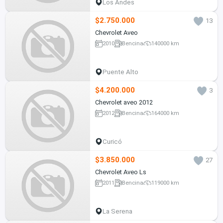
Los Andes
$2.750.000
13
Chevrolet Aveo
2010
Bencina
140000 km
Puente Alto
$4.200.000
3
Chevrolet aveo 2012
2012
Bencina
164000 km
Curicó
$3.850.000
27
Chevrolet Aveo Ls
2011
Bencina
119000 km
La Serena