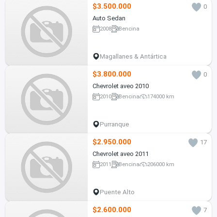
$3.500.000
0
Auto Sedan
2008
Bencina
Magallanes & Antártica
$3.800.000
0
Chevrolet aveo 2010
2010
Bencina
174000 km
Purranque
$2.950.000
17
Chevrolet aveo 2011
2011
Bencina
206000 km
Puente Alto
$2.600.000
7