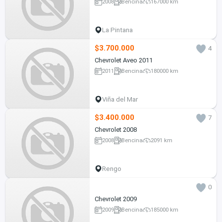
2008
Bencina
167000 km
La Pintana
$3.700.000
4
Chevrolet Aveo 2011
2011
Bencina
180000 km
Viña del Mar
$3.400.000
7
Chevrolet 2008
2008
Bencina
2091 km
Rengo
0
Chevrolet 2009
2009
Bencina
185000 km