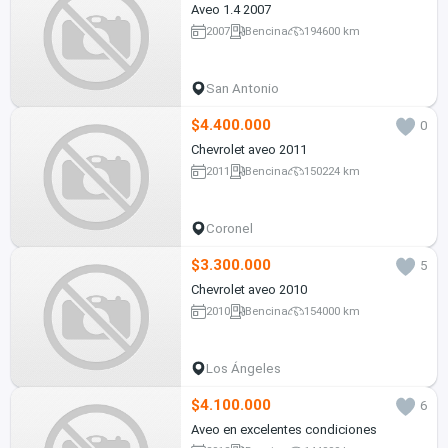
Aveo 1.4 2007
2007
Bencina
194600 km
San Antonio
$4.400.000
0
Chevrolet aveo 2011
2011
Bencina
150224 km
Coronel
$3.300.000
5
Chevrolet aveo 2010
2010
Bencina
154000 km
Los Ángeles
$4.100.000
6
Aveo en excelentes condiciones