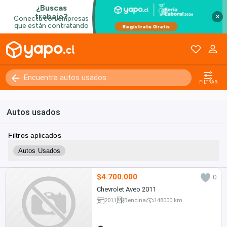
×
FILTRAR
Autos usados
Filtros aplicados
Autos Usados
$4.700.000
0
Chevrolet Aveo 2011
2011
Bencina
148000 km